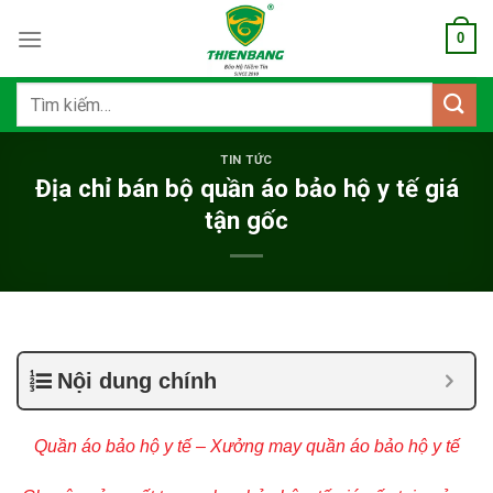
Bỏ
0
qua
nội
dung
Tìm
kiếm:
TIN TỨC
Địa chỉ bán bộ quần áo bảo hộ y tế giá
tận gốc
Nội dung chính
Quần áo bảo hộ y tế – Xưởng may quần áo bảo hộ y tế