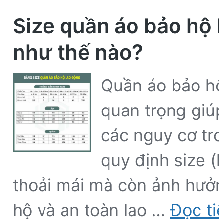
Size quần áo bảo hộ
như thế nào?
Quần áo bảo hộ
quan trọng giú
các nguy cơ tr
quy định size 
thoải mái mà còn ảnh hưởn
hộ và an toàn lao …
Đọc t