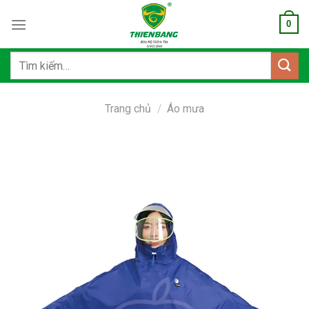
Bỏ
0
qua
nội
dung
Tìm
kiếm:
Trang chủ
/
Áo mưa