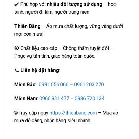
✔️ Phù hợp với
nhiều đối tượng sử dụng
– học
sinh, người đi làm, người trung niên
Thiên Bằng
– Áo mưa chất lượng, vững vàng dưới
mọi cơn mưa!
🧥 Chất liệu cao cấp – Chống thấm tuyệt đối –
Phục vụ tận tình, giao hàng toàn quốc.
📞
Liên hệ đặt hàng
:
Miền Bắc
:
0981.056.066
–
0961.203.270
Miền Nam
:
0966.831.477
–
0986.720.134
🌐 Truy cập ngay
https://thienbang.com
– Mua áo
mưa dễ dàng, nhận hàng siêu nhanh!