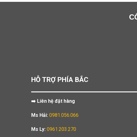
C
HỖ TRỢ PHÍA BẮC
➡️ Liên hệ đặt hàng
Ms Hải:
0981.056.066
Ms Ly:
0961.203.270