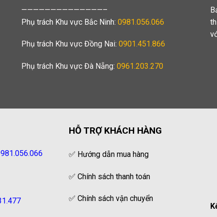
——————————————–
B
Phụ trách Khu vực Bắc Ninh:
0981.056.066
t
v
Phụ trách Khu vực Đồng Nai:
0901.451.866
Phụ trách Khu vực Đà Nẵng:
0961.203.270
HỖ TRỢ KHÁCH HÀNG
981.056.066
✅
Hướng dẫn mua hàng
✅
Chính sách thanh toán
✅
Chính sách vận chuyển
31.477
K