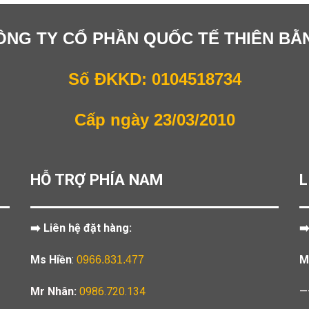
ÔNG TY CỔ PHẦN QUỐC TẾ THIÊN BẰ
Số ĐKKD: 0104518734
Cấp ngày 23/03/2010
HỖ TRỢ PHÍA NAM
L
➡️ Liên hệ đặt hàng:
➡
Ms Hiền
:
M
0966.831.477
Mr Nhân:
0986.720.134
—