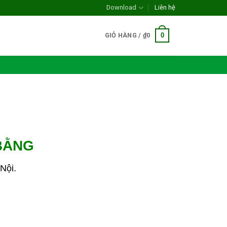
Download
Liên hệ
0
GIỎ HÀNG /
₫
0
BẰNG
Nội.