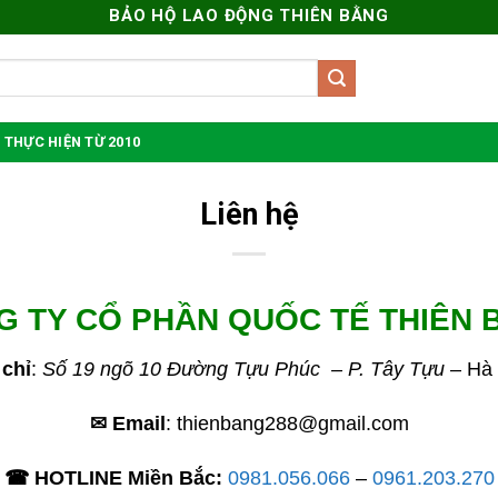
BẢO HỘ LAO ĐỘNG THIÊN BẰNG
 THỰC HIỆN TỪ 2010
Liên hệ
G TY CỔ PHẦN QUỐC TẾ THIÊN 
 chỉ
:
Số 19 ngõ 10 Đường Tựu Phúc – P. Tây Tựu
– Hà 
✉ Email
: thienbang288@gmail.com
☎ HOTLINE Miền Bắc:
0981.056.066
–
0961.203.270