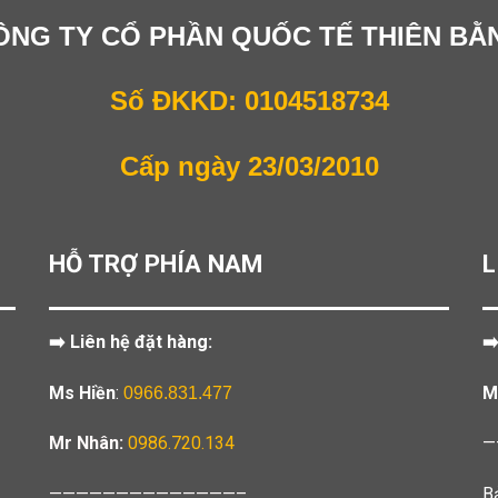
ÔNG TY CỔ PHẦN QUỐC TẾ THIÊN BẰ
Số ĐKKD: 0104518734
Cấp ngày 23/03/2010
HỖ TRỢ PHÍA NAM
L
➡️ Liên hệ đặt hàng:
➡
Ms Hiền
:
M
0966.831.477
Mr Nhân:
0986.720.134
—
——————————————–
B