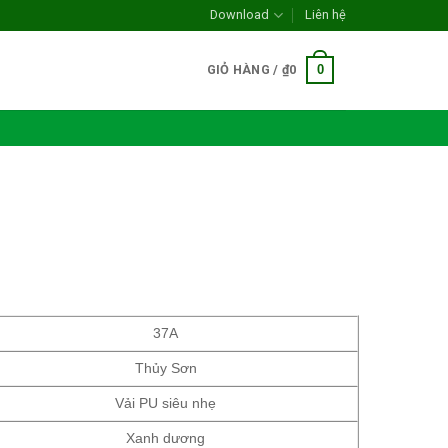
Download
Liên hệ
0
GIỎ HÀNG /
₫
0
37A
Thủy Sơn
Vải PU siêu nhẹ
Xanh dương