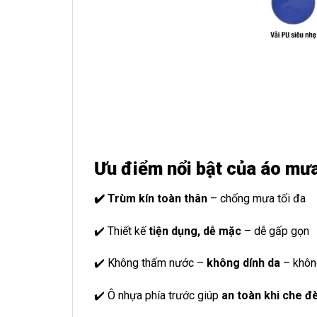
Ưu điểm nổi bật của áo mư
✔️ Trùm kín toàn thân
– chống mưa tối đa
✔️ Thiết kế
tiện dụng, dễ mặc
– dễ gấp gọn
✔️ Không thấm nước –
không dính da
– không
✔️ Ô nhựa phía trước giúp
an toàn khi che đ