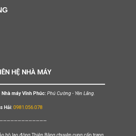
NG
IÊN HỆ NHÀ MÁY
️ Nhà máy Vĩnh Phúc:
Phú Cường - Yên Lãng.
s Hải
:
0981.056.078
—————————————
ảo hộ lao động Thiên Bằng chuyên cung cấp trang