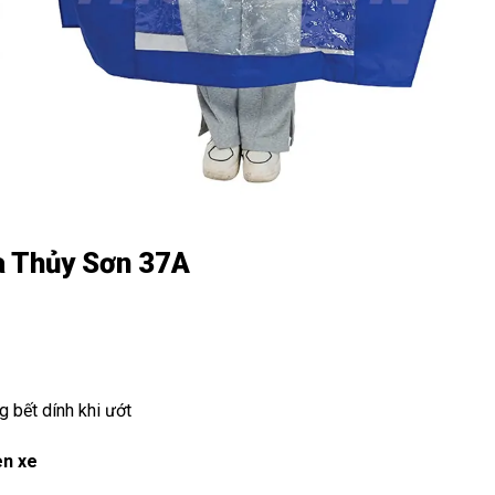
a Thủy Sơn 37A
 bết dính khi ướt
èn xe