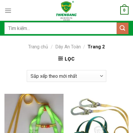
Bỏ
0
qua
nội
dung
Tìm
kiếm:
Trang chủ
/
Dây An Toàn
/
Trang 2
LỌC