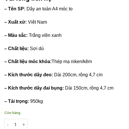
– Tên SP:
Dây an toàn A4 móc to
– Xuất xứ:
Việt Nam
– Màu sắc:
Trắng viền xanh
– Chất liệu:
Sợi dù
– Chất liệu móc khóa:
Thép mạ niken/kẽm
– Kích thước dây đeo:
Dài 200cm, rộng 4,7 cm
– Kích thước dây đai bụng:
Dài 150cm, rộng 4,7 cm
– Tải trọng:
950kg
Còn hàng
Dây đai an toàn trắng móc to số lượng