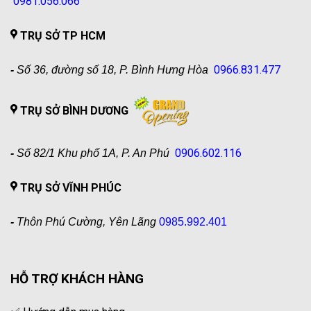
0981.056.066
TRỤ SỞ TP HCM
0966.831.477
-
Số 36, đường số 18, P. Bình Hưng Hòa
TRỤ SỞ BÌNH DƯƠNG
0906.602.116
-
Số 82/1 Khu phố 1A, P. An Phú
TRỤ SỞ VĨNH PHÚC
-
Thôn Phú Cường, Yên Lãng
0985.992.401
HỖ TRỢ KHÁCH HÀNG