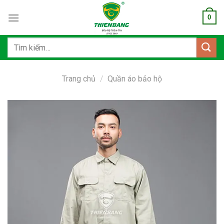
Bỏ
0
qua
nội
dung
Tìm
kiếm:
Trang chủ
/
Quần áo bảo hộ