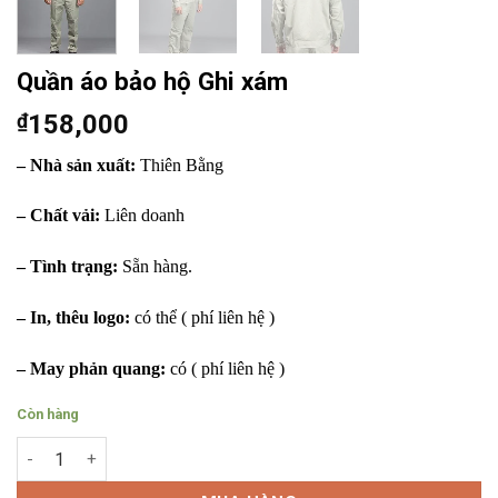
Quần áo bảo hộ Ghi xám
₫
158,000
– Nhà sản xuất:
Thiên Bằng
– Chất vải:
Liên doanh
– Tình trạng:
Sẵn hàng.
– In, thêu logo:
có thể ( phí liên hệ )
– May phản quang:
có ( phí liên hệ )
Còn hàng
Quần áo bảo hộ Ghi xám số lượng