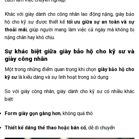
Khác với giày dành cho công nhân lao động nặng, giày bảo
hộ cho kỹ sư được thiết kế
tối ưu giữa sự an toàn và sự
thoải mái
, giúp người mang làm việc cả ngày mà không bị
nặng chân hay khó chịu.
Sự khác biệt giữa giày bảo hộ cho kỹ sư và
giày công nhân
Một
trong
những
điểm
quan
trọng
khi
chọn
giày
bảo
hộ
cho
kỹ
sư
là
kiểu
dáng
và
sự
linh
hoạt
trong
sử
dụng.
So
với
giày
công
nhân,
giày
dành
cho
kỹ
sư
có
nhiều
khác
biệt:
Form
giày
gọn
gàng
hơn
,
không
quá
thô
Thiết
kế
dáng
thể
thao
hoặc
bán
cổ
,
dễ
di
chuyển