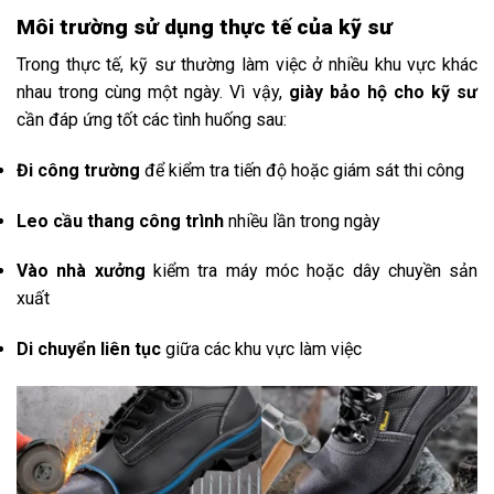
Môi t
rường s
ử d
ụng t
hực t
ế c
ủa k
ỹ s
ư
Trong
thực
tế,
kỹ
sư
thường
làm
việc
ở
nhiều
khu
vực
khác
nhau
trong
cùng
một
ngày.
Vì
vậy,
giày
bảo
hộ
cho
kỹ
sư
cần
đáp
ứng
tốt
các
tình
huống
sau:
Đi
công
trường
để
kiểm
tra
tiến
độ
hoặc
giám
sát
thi
công
Leo
cầu
thang
công
trình
nhiều
lần
trong
ngày
Vào
nhà
xưởng
kiểm
tra
máy
móc
hoặc
dây
chuyền
sản
xuất
Di
chuyển
liên
tục
giữa
các
khu
vực
làm
việc