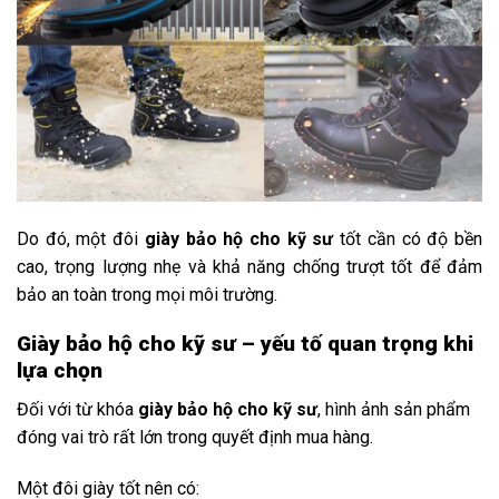
Do
đó,
một
đôi
giày
bảo
hộ
cho
kỹ
sư
tốt
cần
có
độ
bền
cao,
trọng
lượng
nhẹ
và
khả
năng
chống
trượt
tốt
để
đảm
bảo
an
toàn
trong
mọi
môi
trường.
Giày bảo hộ cho kỹ sư – yếu tố quan trọng khi
lựa chọn
Đối với từ khóa
giày bảo hộ cho kỹ sư
, hình ảnh sản phẩm
đóng vai trò rất lớn trong quyết định mua hàng.
Một đôi giày tốt nên có: