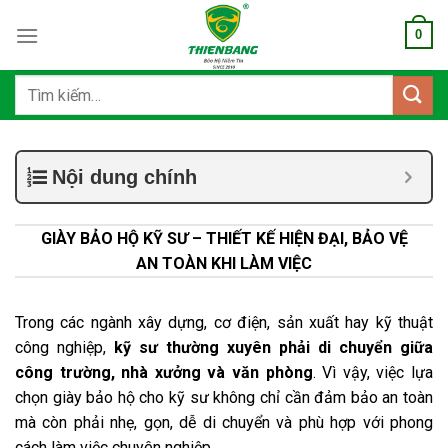
Bỏ
0
qua
nội
dung
Tìm
kiếm:
Nội dung chính
GIÀY BẢO HỘ KỸ SƯ – THIẾT KẾ HIỆN ĐẠI, BẢO VỆ
AN TOÀN KHI LÀM VIỆC
Trong các ngành xây dựng, cơ điện, sản xuất hay kỹ thuật
công nghiệp,
kỹ sư thường xuyên phải di chuyển giữa
công trường, nhà xưởng và văn phòng
. Vì vậy, việc lựa
chọn giày bảo hộ cho kỹ sư không chỉ cần đảm bảo an toàn
mà còn phải nhẹ, gọn, dễ di chuyển và phù hợp với phong
cách làm việc chuyên nghiệp.