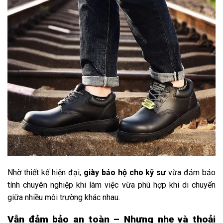
Nhờ
thiết
kế
hiện
đại,
giày
bảo
hộ
cho
kỹ
sư
vừa
đảm
bảo
tính
chuyên
nghiệp
khi
làm
việc
vừa
phù
hợp
khi
di
chuyển
giữa
nhiều
môi
trường
khác
nhau.
Vẫn đảm bảo an toàn – Nhưng nhẹ và thoải