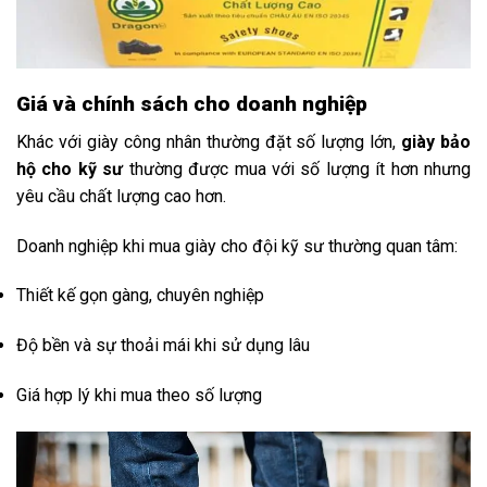
Giá v
à c
hính s
ách c
ho d
oanh n
ghiệp
Khác
với
giày
công
nhân
thường
đặt
số
lượng
lớn,
giày
bảo
hộ
cho
kỹ
sư
thường
được
mua
với
số
lượng
ít
hơn
nhưng
yêu
cầu
chất
lượng
cao
hơn.
Doanh
nghiệp
khi
mua
giày
cho
đội
kỹ
sư
thường
quan
tâm:
Thiết
kế
gọn
gàng,
chuyên
nghiệp
Độ
bền
và
sự
thoải
mái
khi
sử
dụng
lâu
Giá
hợp
lý
khi
mua
theo
số
lượng