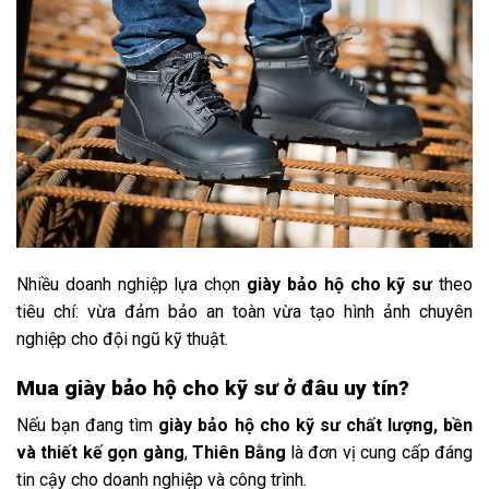
Nhiều
doanh
nghiệp
lựa
chọn
giày
bảo
hộ
cho
kỹ
sư
theo
tiêu
chí:
vừa
đảm
bảo
an
toàn
vừa
tạo
hình
ảnh
chuyên
nghiệp
cho
đội
ngũ
kỹ
thuật.
Mua giày bảo hộ cho kỹ sư ở đâu uy tín?
Nếu bạn đang tìm
giày bảo hộ cho kỹ sư chất lượng, bền
và thiết kế gọn gàng
,
Thiên Bằng
là đơn vị cung cấp đáng
tin cậy cho doanh nghiệp và công trình.