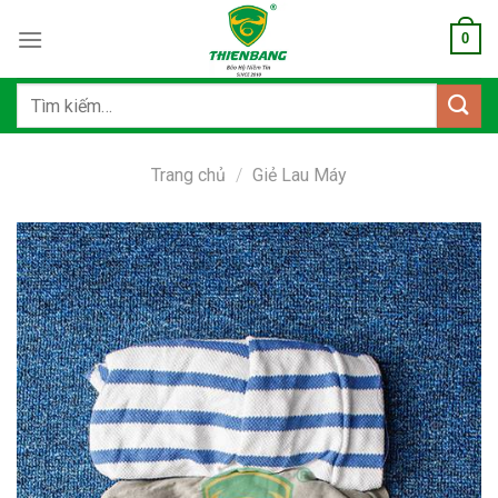
Bỏ
0
qua
nội
dung
Tìm
kiếm:
Trang chủ
/
Giẻ Lau Máy