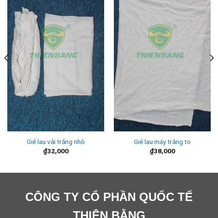
Giẻ lau vải trắng nhỏ
Giẻ lau máy trắng to
₫
32,000
₫
38,000
CÔNG TY CỔ PHẦN QUỐC TẾ
THIÊN BẰNG