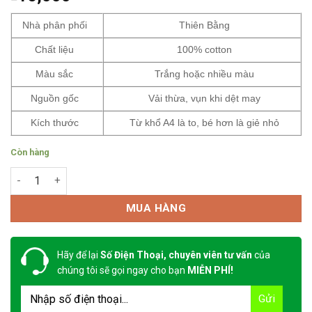
Nhà phân phối
Thiên Bằng
Chất liệu
100% cotton
Màu sắc
Trắng hoặc nhiều màu
Nguồn gốc
Vải thừa, vụn khi dệt may
Kích thước
Từ khổ A4 là to, bé hơn là giẻ nhỏ
Còn hàng
Giẻ lau vải vụn màu nhỏ số lượng
MUA HÀNG
Hãy để lại
Số Điện Thoại, chuyên viên tư vấn
của
chúng tôi sẽ gọi ngay cho bạn
MIỄN PHÍ!