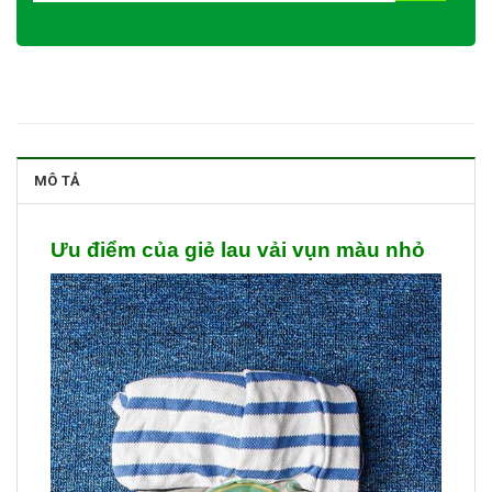
MÔ TẢ
Ưu điểm của giẻ lau vải vụn màu nhỏ