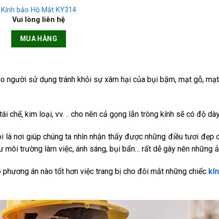
Kính bảo Hộ Mắt KY314
Vui lòng liên hệ
MUA HÀNG
ho người sử dụng tránh khỏi sự xâm hại của bụi bặm, mạt gỗ, mạt 
i chế, kim loại, vv. .. cho nên cả gọng lẫn tròng kính sẽ có độ dà
 là nơi giúp chúng ta nhìn nhận thấy được những điều tươi đẹp c
 như môi trường làm việc, ánh sáng, bụi bẩn… rất dễ gây nên những
ó phương án nào tốt hơn việc trang bị cho đôi mắt những chiếc
kí