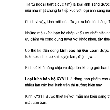
Tia tử ngoại tia(tia cực tím) là loại ánh sáng đư
nếu như mặt chúng ta tiếp xúc với loại ánh sáng nà
Chính vì vậy, kính mắt nên được ưu tiên lên hàng 
Những mẫu kính bảo hộ nhập khẩu tốt nhất hiện n
ưu điểm và công dụng tuyệt vời khác nhau, tùy thu
Có thể kể đến dòng
kính bảo hộ Đài Loan
được 
toàn cao như: cơ khí, luyện kim, điện lực,….
Kính có khả năng chịu va đập lớn, không giới hạn t
Loại kính bảo hộ KY311
là dòng sản phẩm cao cấ
nhiều lần các loại kính trên thị trường hiện nay.
Kính KY311 được thiết kế với mẫu mã kiểu dáng trẻ
mắt của bạn.