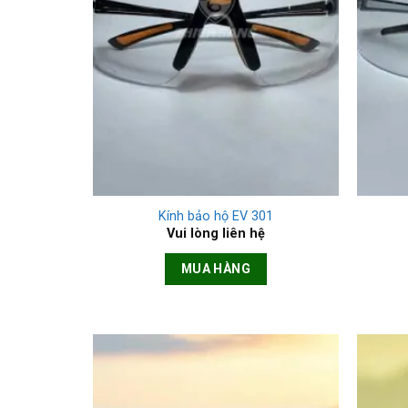
+
+
Kính bảo hộ EV 301
Vui lòng liên hệ
MUA HÀNG