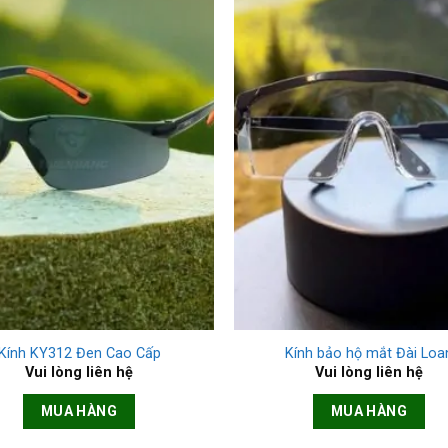
+
Kính KY312 Đen Cao Cấp
Kính bảo hộ mắt Đài Loa
Vui lòng liên hệ
Vui lòng liên hệ
MUA HÀNG
MUA HÀNG