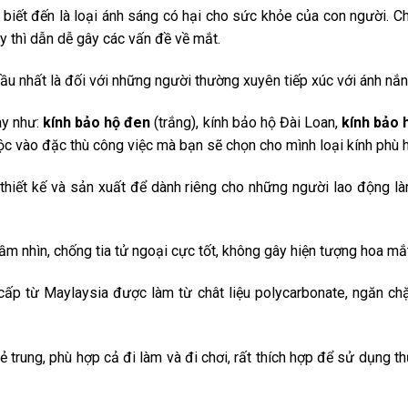
ợc biết đến là loại ánh sáng có hại cho sức khỏe của con người.
y thì dẫn dễ gây các vấn đề về mắt.
đầu nhất là đối với những người thường xuyên tiếp xúc với ánh nắ
ay như:
kính bảo hộ đen
(trắng), kính bảo hộ Đài Loan,
kính bảo 
ộc vào đặc thù công việc mà bạn sẽ chọn cho mình loại kính phù 
thiết kế và sản xuất để dành riêng cho những người lao động là
ầm nhìn, chống tia tử ngoại cực tốt, không gây hiện tượng hoa mắt
p từ Maylaysia được làm từ chât liệu polycarbonate, ngăn chặn
 trung, phù hợp cả đi làm và đi chơi, rất thích hợp để sử dụng 