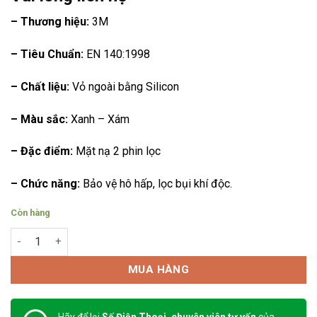
– Thương hiệu:
3M
– Tiêu Chuẩn:
EN 140:1998
– Chất liệu:
Vỏ ngoài bằng Silicon
– Màu sắc:
Xanh – Xám
– Đặc điểm:
Mặt nạ 2 phin lọc
– Chức năng:
Bảo vệ hô hấp, lọc bụi khí độc.
Còn hàng
Mặt nạ 3M 7501 số lượng
MUA HÀNG
Hãy để lại
Số Điện Thoại, chuyên viên tư vấn
của