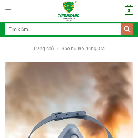
Bỏ
0
qua
nội
dung
Tìm
kiếm:
Trang chủ
/
Bảo hộ lao động 3M