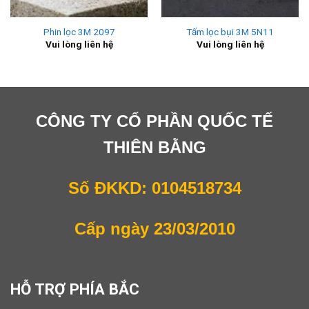
Phin lọc 3M 2097
Tấm lọc bụi 3M 5N11
Vui lòng liên hệ
Vui lòng liên hệ
CÔNG TY CỔ PHẦN QUỐC TẾ
THIÊN BẰNG
Số ĐKKD: 0104518734
Cấp ngày 23/03/2010
HỖ TRỢ PHÍA BẮC