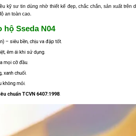
 kỹ sư tin dùng nhờ thiết kế đẹp, chắc chắn, sản xuất trên 
độ an toàn cao.
o hộ Sseda N04
) – siêu bền, chịu va đập tốt.
ệt, êm ái khi sử dụng.
ừa mọi cỡ đầu.
, xanh chuối.
âu không mỏi.
iêu chuẩn TCVN 6407:1998
.