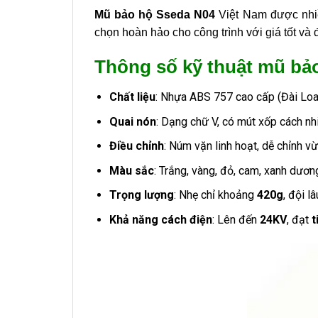
Mũ bảo hộ Sseda N04
Việt Nam được nhiều
chọn hoàn hảo cho công trình với giá tốt và 
Thông số kỹ thuật mũ bả
Chất liệu
: Nhựa ABS 757 cao cấp (Đài Loan
Quai nón
: Dạng chữ V, có mút xốp cách nhi
Điều chỉnh
: Núm vặn linh hoạt, dễ chỉnh v
Màu sắc
: Trắng, vàng, đỏ, cam, xanh dương
Trọng lượng
: Nhẹ chỉ khoảng
420g
, đội l
Khả năng cách điện
: Lên đến
24KV
, đạt
t