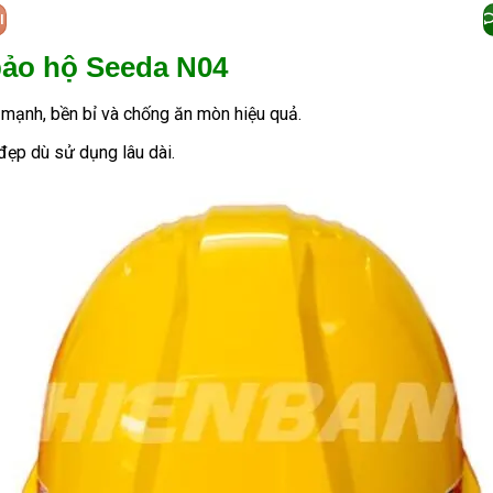
I
bảo hộ Seeda N04
p mạnh, bền bỉ và chống ăn mòn hiệu quả.
 đẹp dù sử dụng lâu dài.