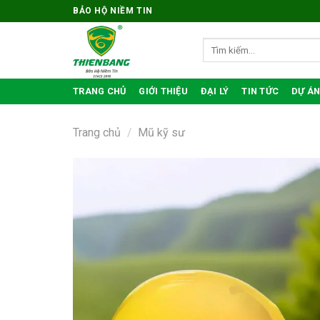
Bỏ
BẢO HỘ NIỀM TIN
qua
nội
Tìm
kiếm:
dung
TRANG CHỦ
GIỚI THIỆU
ĐẠI LÝ
TIN TỨC
DỰ ÁN
Trang chủ
/
Mũ kỹ sư