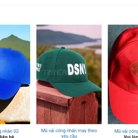
+
+
Mũ vải công nhân may theo
g nhân 02
Mũ vải côn
yêu cầu
liên hệ
Vui lò