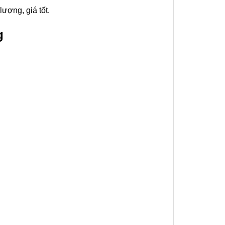
ợng, giá tốt.
g