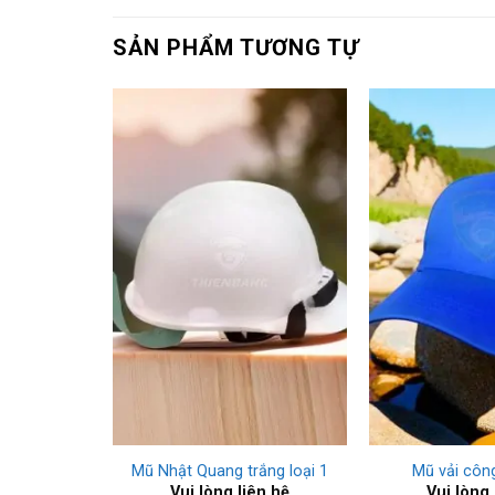
SẢN PHẨM TƯƠNG TỰ
+
+
y Dương
Mũ Nhật Quang trắng loại 1
Mũ vải côn
ên hệ
Vui lòng liên hệ
Vui lòng 