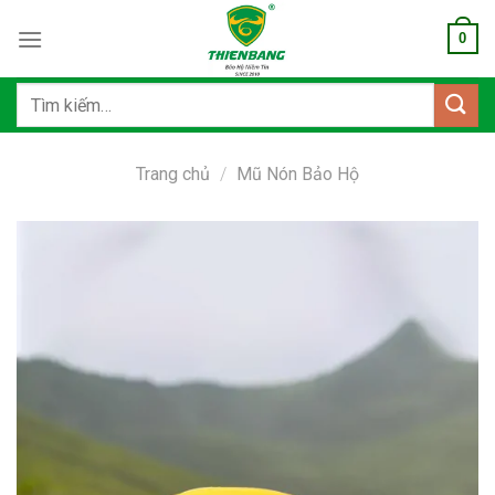
Bỏ
0
qua
nội
dung
Tìm
kiếm:
Trang chủ
/
Mũ Nón Bảo Hộ