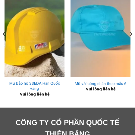
Mũ bảo hộ SSEDA Hàn Quốc
Mũ vải công nhân theo mẫu 6
vàng
Vui lòng liên hệ
Vui lòng liên hệ
CÔNG TY CỔ PHẦN QUỐC TẾ
THIÊN BẰNG