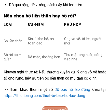
Đồ quá rộng dễ vướng cành cây khi leo trèo.
Nên chọn bộ liền thân hay bộ rời?
LOẠI
ƯU ĐIỂM
PHÙ HỢP
Kín, ít khe hở, an
Ong vò vẽ, tổ lớn, người
Bộ liền thân
toàn cao
mới
Bộ rời áo +
Thu mật ong nuôi, công
Dễ mặc, thoáng hơn
quần
việc nhẹ
Khuyến nghị thực tế:
Nếu thường xuyên xử lý
ong vò vẽ hoặc
tổ ong rừng
, hãy ưu tiên
bộ liền thân có mũ gắn cố định
.
>> Tham khảo thêm một số
đồ bảo hộ lao động
khác tại:
https://thienbang.com/thiet-bi-bao-ho-lao-dong