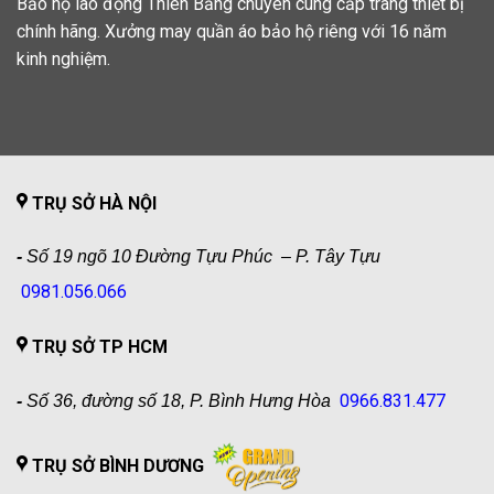
Bảo hộ lao động Thiên Bằng chuyên cung cấp trang thiết bị
chính hãng. Xưởng may quần áo bảo hộ riêng với 16 năm
kinh nghiệm.
TRỤ SỞ HÀ NỘI
-
Số 19 ngõ 10 Đường Tựu Phúc – P. Tây Tựu
0981.056.066
TRỤ SỞ TP HCM
0966.831.477
-
Số 36, đường số 18, P. Bình Hưng Hòa
TRỤ SỞ BÌNH DƯƠNG