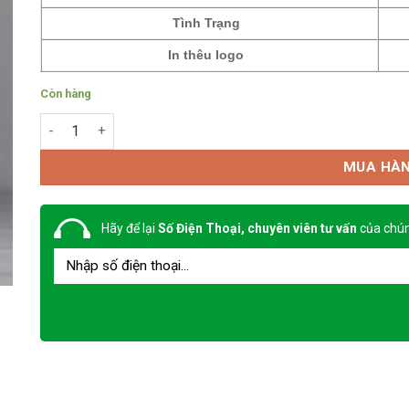
Tình Trạng
In thêu logo
Còn hàng
Quần áo bảo hộ TB 19 số lượng
MUA HÀ
Hãy để lại
Số Điện Thoại, chuyên viên tư vấn
của chún