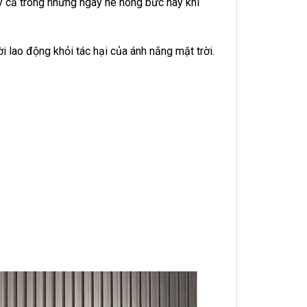
ay cả trong những ngày hè nóng bức hay khi
 lao động khỏi tác hại của ánh nắng mặt trời.