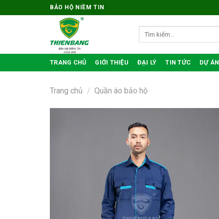
Bỏ
BẢO HỘ NIỀM TIN
qua
nội
Tìm
kiếm:
dung
TRANG CHỦ
GIỚI THIỆU
ĐẠI LÝ
TIN TỨC
DỰ ÁN
Trang chủ
/
Quần áo bảo hộ