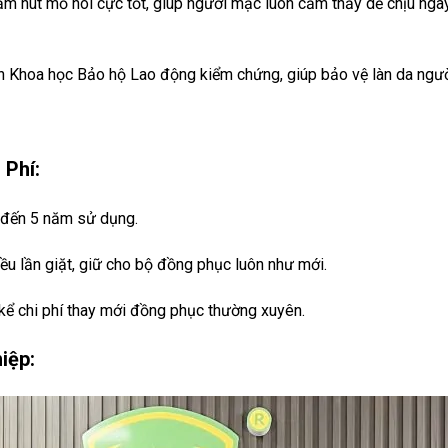
hấm hút mồ hôi cực tốt, giúp người mặc luôn cảm thấy dễ chịu ng
n Khoa học Bảo hộ Lao động kiểm chứng, giúp bảo vệ làn da người
 Phí:
n đến 5 năm sử dụng.
ều lần giặt, giữ cho bộ đồng phục luôn như mới.
kể chi phí thay mới đồng phục thường xuyên.
iệp: