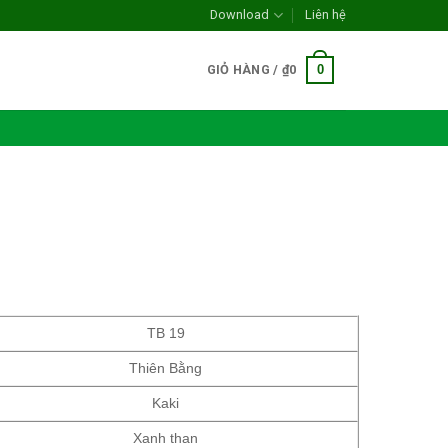
Download
Liên hệ
0
GIỎ HÀNG /
₫
0
TB 19
Thiên Bằng
Kaki
Xanh than