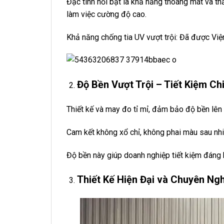
Đặc tính nổi bật là khả năng thoáng mát và t
làm việc cường độ cao.
Khả năng chống tia UV vượt trội: Đã được Việ
Độ Bền Vượt Trội – Tiết Kiệm Chi
Thiết kế và may đo tỉ mỉ, đảm bảo độ bền lê
Cam kết không xổ chỉ, không phai màu sau nhi
Độ bền này giúp doanh nghiệp tiết kiệm đáng 
Thiết Kế Hiện Đại và Chuyên Ngh