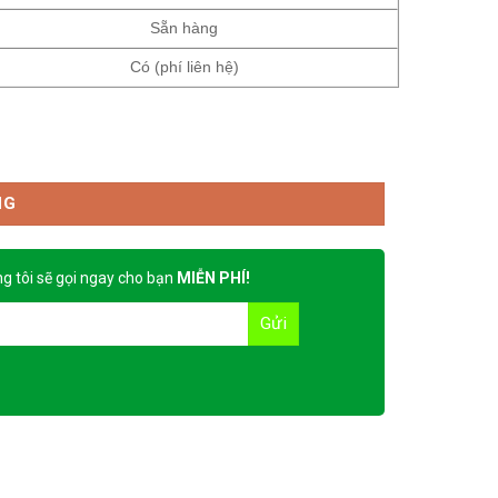
Sẵn hàng
Có (phí liên hệ)
NG
g tôi sẽ gọi ngay cho bạn
MIỄN PHÍ!