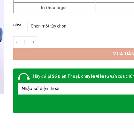
In thêu logo
Size
Quần áo Jean điện lực số lượng
MUA HÀ
Hãy để lại
Số Điện Thoại, chuyên viên tư vấn
của chún