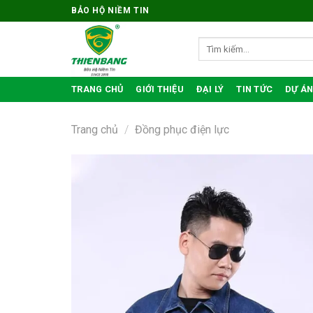
Bỏ
BẢO HỘ NIỀM TIN
qua
nội
Tìm
kiếm:
dung
TRANG CHỦ
GIỚI THIỆU
ĐẠI LÝ
TIN TỨC
DỰ ÁN
Trang chủ
/
Đồng phục điện lực