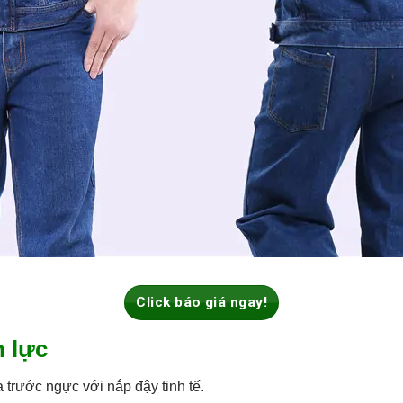
Click báo giá ngay!
n lực
a trước ngực với nắp đậy tinh tế.