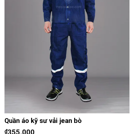
Quần áo kỹ sư vải jean bò
₫
355,000