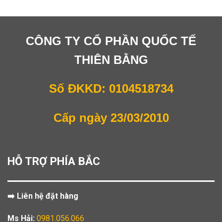
CÔNG TY CỔ PHẦN QUỐC TẾ
THIÊN BẰNG
Số ĐKKD: 0104518734
Cấp ngày 23/03/2010
HỖ TRỢ PHÍA BẮC
➡️ Liên hệ đặt hàng
Ms Hải:
0981.056.066