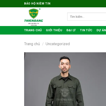
Bỏ
BẢO HỘ NIỀM TIN
qua
nội
Tìm
kiếm:
dung
TRANG CHỦ
GIỚI THIỆU
ĐẠI LÝ
TIN TỨC
DỰ ÁN
Trang chủ
/
Uncategorized