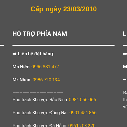
Cấp ngày 23/03/2010
HỖ TRỢ PHÍA NAM
L
➡️ Liên hệ đặt hàng:
➡
Ms Hiền
:
M
0966.831.477
Mr Nhân:
0986.720.134
—
——————————————–
B
Phụ trách Khu vực Bắc Ninh:
0981.056.066
t
v
Phụ trách Khu vực Đồng Nai:
0901.451.866
Phụ trách Khu vực Đà Nẵng:
0961.203.270