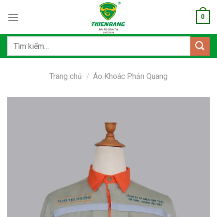
Bỏ
0
qua
nội
dung
Tìm
kiếm:
Trang chủ
/
Áo Khoác Phản Quang