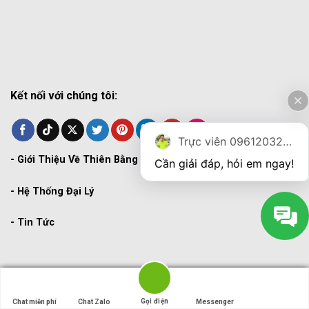
Kết nối với chúng tôi:
Trực viên 0961203270
-
Giới Thiệu Về Thiên Bằng
Cần giải đáp, hỏi em ngay!
-
Hệ Thống Đại Lý
-
Tin Tức
Copyright 2026 ©
THIENBANG
Gọi điện
Gọi điện
Chat miễn phí
Chat miễn phí
Chat Zalo
Chat Zalo
Messenger
Messenger