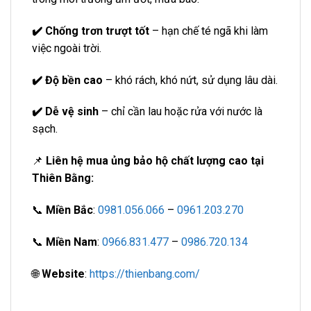
✔️ Chống trơn trượt tốt
– hạn chế té ngã khi làm
việc ngoài trời.
✔️ Độ bền cao
– khó rách, khó nứt, sử dụng lâu dài.
✔️ Dễ vệ sinh
– chỉ cần lau hoặc rửa với nước là
sạch.
📌
Liên hệ mua ủng bảo hộ chất lượng cao tại
Thiên Bằng:
📞
Miền Bắc
:
0981.056.066
–
0961.203.270
📞
Miền Nam
:
0966.831.477
–
0986.720.134
🌐
Website
:
https://thienbang.com/