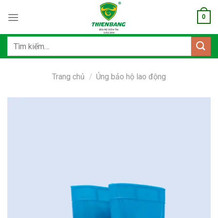
Bỏ
0
qua
nội
dung
Tìm
kiếm:
Trang chủ
/
Ủng bảo hộ lao động