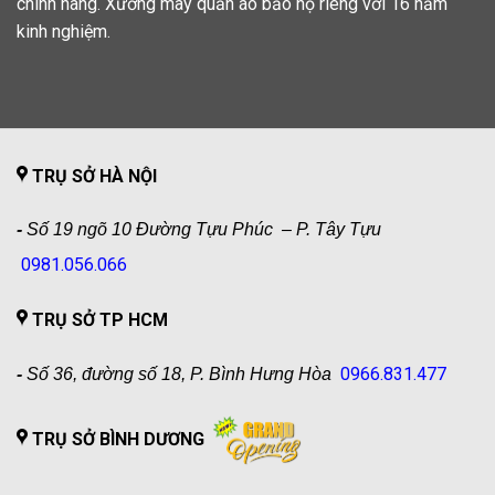
chính hãng. Xưởng may quần áo bảo hộ riêng với 16 năm
kinh nghiệm.
TRỤ SỞ HÀ NỘI
-
Số 19 ngõ 10 Đường Tựu Phúc – P. Tây Tựu
0981.056.066
TRỤ SỞ TP HCM
0966.831.477
-
Số 36, đường số 18, P. Bình Hưng Hòa
TRỤ SỞ BÌNH DƯƠNG