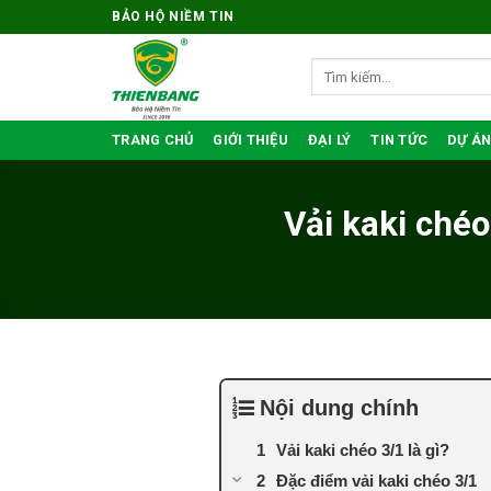
Bỏ
BẢO HỘ NIỀM TIN
qua
nội
Tìm
kiếm:
dung
TRANG CHỦ
GIỚI THIỆU
ĐẠI LÝ
TIN TỨC
DỰ ÁN
Vải kaki chéo
Nội dung chính
Vải kaki chéo 3/1 là gì?
Đặc điểm vải kaki chéo 3/1