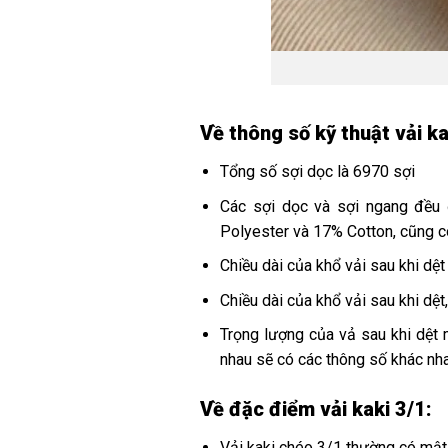
Về thông số kỹ thuật vải ka
Tổng số sợi dọc là 6970 sợi
Các sợi dọc và sợi ngang đều
Polyester và 17% Cotton, cũng c
Chiều dài của khổ vải sau khi dệ
Chiều dài của khổ vải sau khi dệ
Trọng lượng của vả sau khi dệ
nhau sẽ có các thông số khác nh
Về đặc điểm vải kaki 3/1:
Vải kaki chéo 3/1 thường có mật