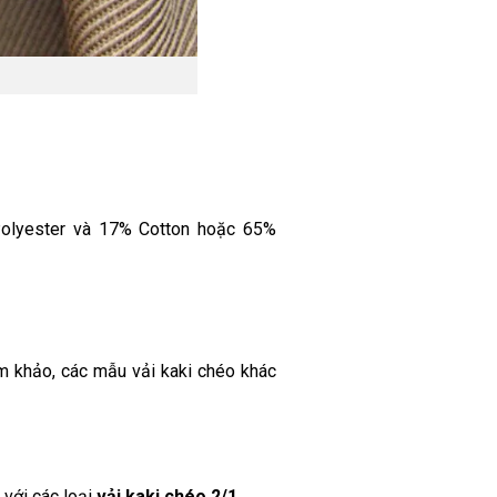
Polyester và 17% Cotton hoặc 65%
am khảo, các mẫu vải kaki chéo khác
 với các loại
vải kaki chéo 2/1
.