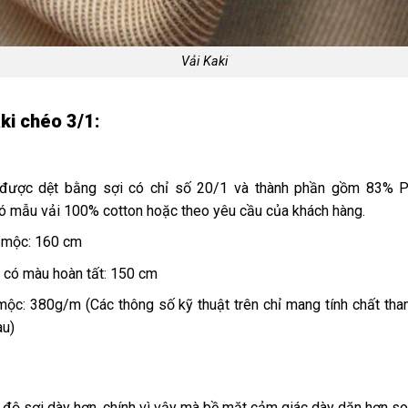
Vải Kaki
ki chéo 3/1:
 được dệt bằng sợi có chỉ số 20/1 và thành phần gồm 83% 
ó mẫu vải 100% cotton hoặc theo yêu cầu của khách hàng.
t mộc: 160 cm
t, có màu hoàn tất: 150 cm
t mộc: 380g/m
(Các thông số kỹ thuật trên chỉ mang tính chất th
au)
 độ sợi dày hơn, chính vì vậy mà bề mặt cảm giác dày dặn hơn so