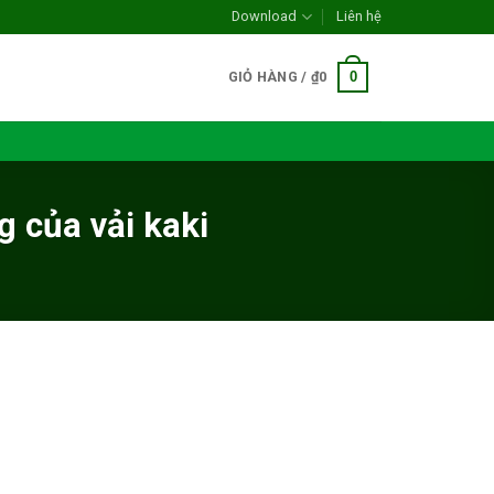
Download
Liên hệ
0
GIỎ HÀNG /
₫
0
g của vải kaki