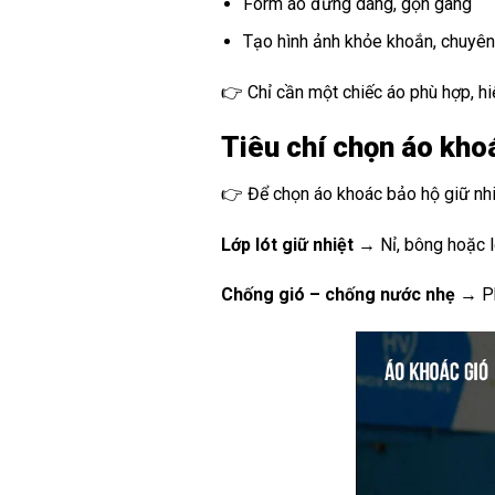
Form áo đứng dáng, gọn gàng
Tạo hình ảnh khỏe khoắn, chuyên
👉 Chỉ cần một chiếc áo phù hợp, hiệ
Tiêu chí chọn áo khoá
👉 Để chọn áo khoác bảo hộ giữ nhiệt
Lớp lót giữ nhiệt
→ Nỉ, bông hoặc 
Chống gió – chống nước nhẹ
→ Ph