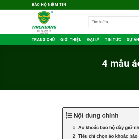
Bỏ
BẢO HỘ NIỀM TIN
qua
nội
Tìm
kiếm:
dung
TRANG CHỦ
GIỚI THIỆU
ĐẠI LÝ
TIN TỨC
DỰ ÁN
4 mẫu áo
Nội dung chính
Áo khoác bảo hộ dày giữ nhi
Tiêu chí chọn áo khoác bảo 