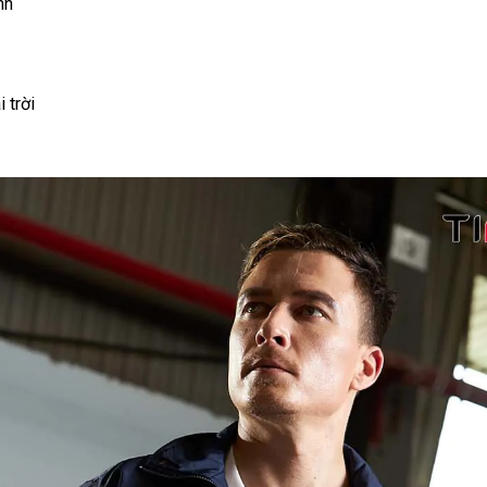
nh
 trời