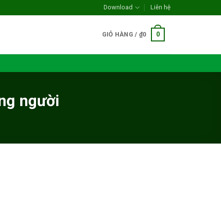
Download
Liên hệ
0
GIỎ HÀNG /
₫
0
óng người