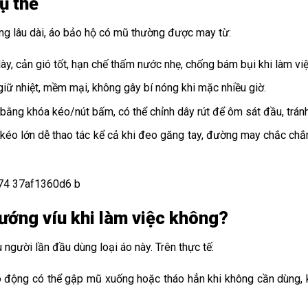
ụ thể
g lâu dài, áo bảo hộ có mũ thường được may từ:
dày, cản gió tốt, hạn chế thấm nước nhẹ, chống bám bụi khi làm việ
 giữ nhiệt, mềm mại, không gây bí nóng khi mặc nhiều giờ.
i bằng khóa kéo/nút bấm, có thể chỉnh dây rút để ôm sát đầu, tránh
 kéo lớn dễ thao tác kể cả khi đeo găng tay, đường may chắc chắn
ướng víu khi làm việc không?
người lần đầu dùng loại áo này. Trên thực tế:
lao động có thể gập mũ xuống hoặc tháo hẳn khi không cần dùng, 