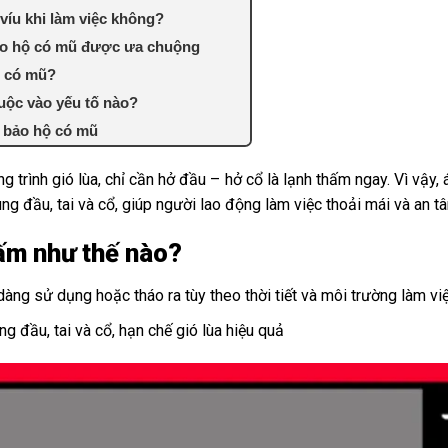
íu khi làm việc không?
bảo hộ có mũ được ưa chuộng
ộ có mũ?
uộc vào yếu tố nào?
o bảo hộ có mũ
ng trình gió lùa, chỉ cần hở đầu – hở cổ là lạnh thấm ngay. Vì v
g đầu, tai và cổ, giúp người lao động làm việc thoải mái và an t
ấm như thế nào?
ễ dàng sử dụng hoặc tháo ra tùy theo thời tiết và môi trường làm vi
g đầu, tai và cổ, hạn chế gió lùa hiệu quả