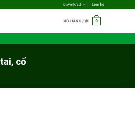
Download
Liên hệ
0
GIỎ HÀNG /
₫
0
ai, cổ