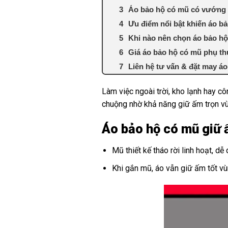
Áo bảo hộ có mũ có vướng v
Ưu điểm nổi bật khiến áo 
Khi nào nên chọn áo bảo h
Giá áo bảo hộ có mũ phụ th
Liên hệ tư vấn & đặt may á
Làm việc ngoài trời, kho lạnh hay cô
chuộng nhờ khả năng giữ ấm trọn vùn
Áo bảo hộ có mũ giữ 
Mũ thiết kế tháo rời linh hoạt, d
Khi gắn mũ, áo vẫn giữ ấm tốt vùn