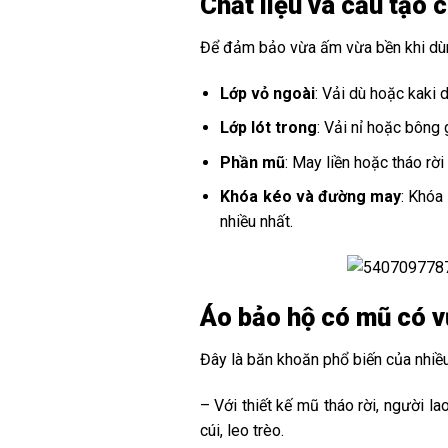
Chất liệu và cấu tạo c
Để đảm bảo vừa ấm vừa bền khi dùn
Lớp vỏ ngoài
: Vải dù hoặc kaki 
Lớp lót trong
: Vải nỉ hoặc bông
Phần mũ
: May liền hoặc tháo rờ
Khóa kéo và đường may
: Khóa
nhiều nhất.
Áo bảo hộ có mũ có v
Đây là băn khoăn phổ biến của nhiều 
– Với thiết kế mũ tháo rời, người 
cúi, leo trèo.