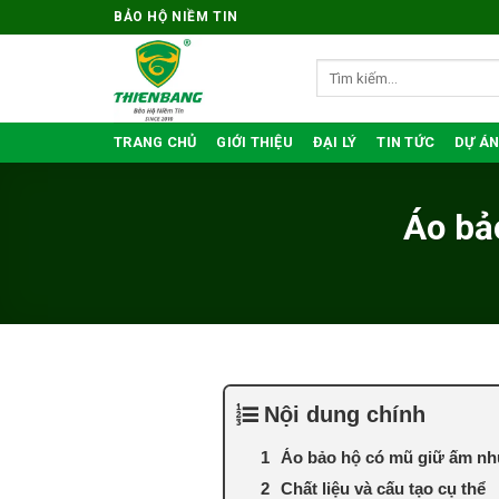
Bỏ
BẢO HỘ NIỀM TIN
qua
nội
Tìm
kiếm:
dung
TRANG CHỦ
GIỚI THIỆU
ĐẠI LÝ
TIN TỨC
DỰ ÁN
Áo bả
Nội dung chính
Áo bảo hộ có mũ giữ ấm nh
Chất liệu và cấu tạo cụ thể