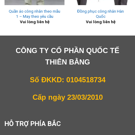
Quần áo công nhân theo mẫu
Đồng phục công nhân Hàn
1 – May theo yêu cầu
Quốc
Vui lòng liên hệ
Vui lòng liên hệ
CÔNG TY CỔ PHẦN QUỐC TẾ
THIÊN BẰNG
Số ĐKKD: 0104518734
Cấp ngày 23/03/2010
HỖ TRỢ PHÍA BẮC