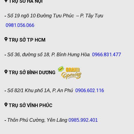
TRỤ SỞ HÀ NỘI
-
Số 19 ngõ 10 Đường Tựu Phúc – P. Tây Tựu
0981.056.066
TRỤ SỞ TP HCM
0966.831.477
-
Số 36, đường số 18, P. Bình Hưng Hòa
TRỤ SỞ BÌNH DƯƠNG
0906.602.116
-
Số 82/1 Khu phố 1A, P. An Phú
TRỤ SỞ VĨNH PHÚC
-
Thôn Phú Cường, Yên Lãng
0985.992.401