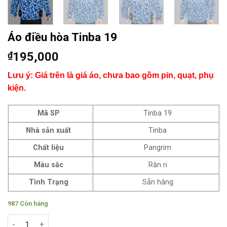
Áo điều hòa Tinba 19
₫
195,000
Lưu ý: Giá trên là giá áo, chưa bao gồm pin, quạt, phụ
kiện.
Mã SP
Tinba 19
Nhà sản xuất
Tinba
Chất liệu
Pangrim
Màu sắc
Rằn ri
Tình Trạng
Sẵn hàng
987 Còn hàng
Áo điều hòa Tinba 19 số lượng