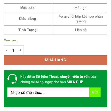
Màu sắc
Màu ghi
Áo gile túi hộp kết hợp phản
Kiểu dáng
quang
Tình Trạng
Liên hệ
Còn hàng
Áo Gile Bảo Hộ May Theo Mẫu 7 số lượng
MUA HÀNG
Hãy để lại
Số Điện Thoại, chuyên viên tư vấn
của
chúng tôi sẽ gọi ngay cho bạn
MIỄN PHÍ!