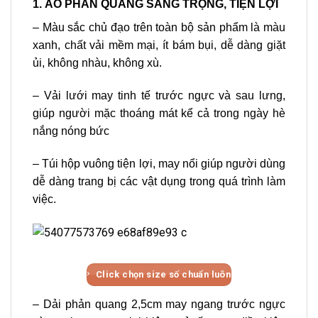
1. ÁO PHẢN QUANG SANG TRỌNG, TIỆN LỢI
– Màu sắc chủ đạo trên toàn bộ sản phẩm là màu
xanh, chất vải mềm mại, ít bám bụi, dễ dàng giặt
ủi, không nhàu, không xù.
– Vải lưới may tinh tế trước ngực và sau lưng,
giúp người mặc thoáng mát kể cả trong ngày hè
nắng nóng bức
– Túi hộp vuông tiện lợi, may nổi giúp người dùng
dễ dàng trang bị các vật dụng trong quá trình làm
việc.
Click chọn size số chuẩn luôn
– Dải phản quang 2,5cm may ngang trước ngực