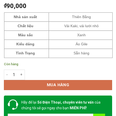
₫
90,000
Nhà sản xuất
Thiên Bằng
Chất liệu
Vải Kaki, vải lưới nhỏ
Màu sắc
Xanh
Kiểu dáng
Áo Gile
Tình Trạng
Sẵn hàng
Còn hàng
Áo gile phản quang xanh dương - Áo gile kỹ thuật số lượng
MUA HÀNG
Hãy để lại
Số Điện Thoại, chuyên viên tư vấn
của
chúng tôi sẽ gọi ngay cho bạn
MIỄN PHÍ!