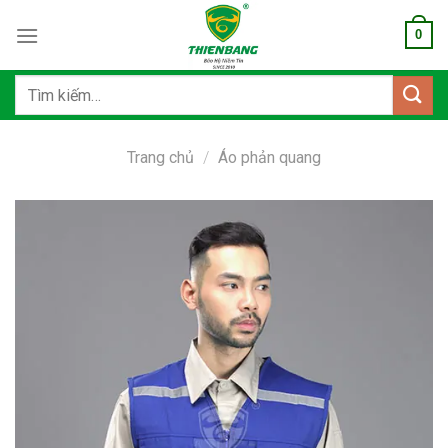
Bỏ
0
qua
nội
dung
Tìm
kiếm:
Trang chủ
/
Áo phản quang