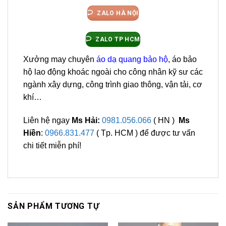
ZALO HÀ NỘI
ZALO TP HCM
Xưởng may chuyên
áo dạ quang bảo hộ
, áo bảo
hộ lao động khoác ngoài cho công nhân kỹ sư các
ngành xây dựng, công trình giao thông, vận tải, cơ
khí…
Liên hệ ngay
Ms Hải:
0981.056.066
( HN )
Ms
Hiền
:
0966.831.477
( Tp. HCM ) để được tư vấn
chi tiết miễn phí!
SẢN PHẨM TƯƠNG TỰ