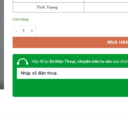
Tình Trạng
Còn hàng
Áo gile phản quang ghi xám đậm số lượng
MUA HÀ
Hãy để lại
Số Điện Thoại, chuyên viên tư vấn
của chún