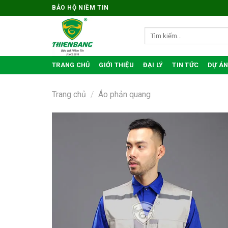
Bỏ
BẢO HỘ NIỀM TIN
qua
nội
Tìm
kiếm:
dung
TRANG CHỦ
GIỚI THIỆU
ĐẠI LÝ
TIN TỨC
DỰ ÁN
Trang chủ
/
Áo phản quang