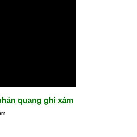
e phản quang ghi xám
xám