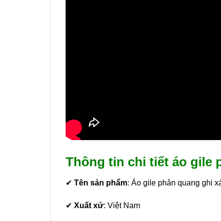
Thông tin chi tiết áo gil
✔
Tên sản phẩm
: Áo gile phản quang ghi 
✔
Xuất xứ
: Việt Nam