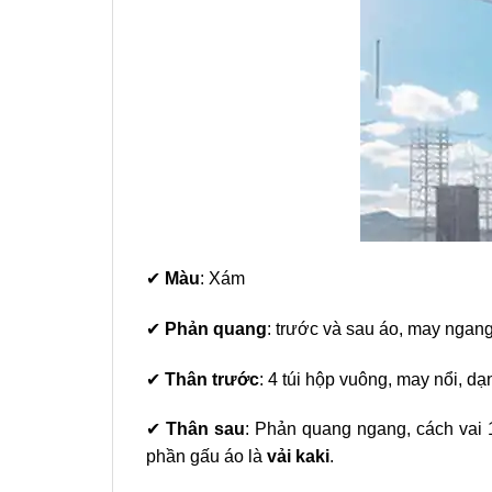
✔
Màu
: Xám
✔
Phản quang
: trước và sau áo, may ngan
✔
Thân trước
: 4 túi hộp vuông, may nổi, dạ
✔
Thân sau
: Phản quang ngang, cách vai 1
phần gấu áo là
vải kaki
.