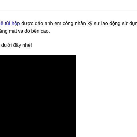
lê túi hộp
được đảo anh em công nhân kỹ sư lao động sử dụn
hoáng mát và độ bền cao.
m dưới đây nhé!