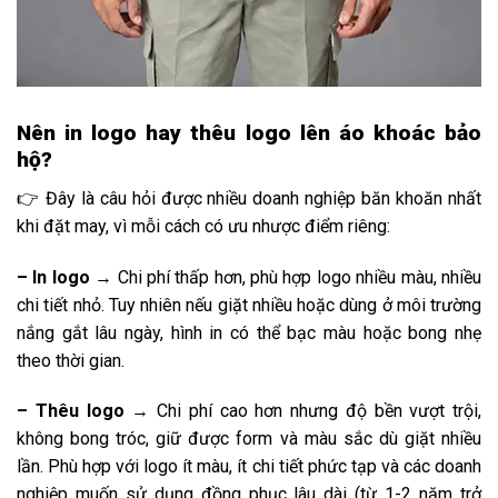
Nên in logo hay thêu logo lên áo khoác bảo
hộ?
👉 Đây là câu hỏi được nhiều doanh nghiệp băn khoăn nhất
khi đặt may, vì mỗi cách có ưu nhược điểm riêng:
– In logo
→ Chi phí thấp hơn, phù hợp logo nhiều màu, nhiều
chi tiết nhỏ. Tuy nhiên nếu giặt nhiều hoặc dùng ở môi trường
nắng gắt lâu ngày, hình in có thể bạc màu hoặc bong nhẹ
theo thời gian.
– Thêu logo
→ Chi phí cao hơn nhưng độ bền vượt trội,
không bong tróc, giữ được form và màu sắc dù giặt nhiều
lần. Phù hợp với logo ít màu, ít chi tiết phức tạp và các doanh
nghiệp muốn sử dụng đồng phục lâu dài (từ 1-2 năm trở