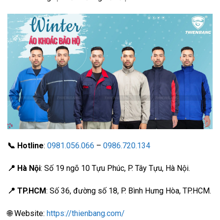
📞 Hotline
:
0981.056.066
–
0986.720.134
📍 Hà Nội
: Số 19 ngõ 10 Tựu Phúc, P. Tây Tựu, Hà Nội.
📍 TP.HCM
: Số 36, đường số 18, P. Bình Hưng Hòa, TP.HCM.
🌐 Website:
https://thienbang.com/