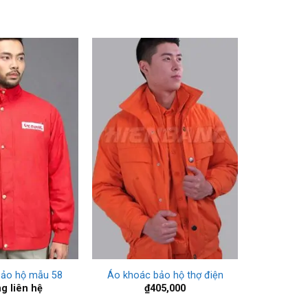
+
bảo hộ mẫu 58
Áo khoác bảo hộ thợ điện
ng liên hệ
₫
405,000