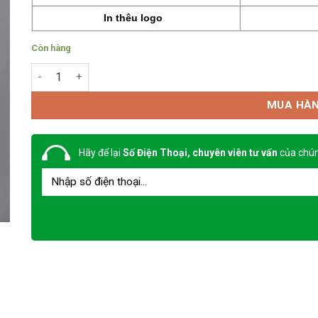
In thêu logo
Còn hàng
Áo khoác bảo hộ TB32 theo mẫu số lượng
MUA HÀ
Hãy để lại
Số Điện Thoại, chuyên viên tư vấn
của chún