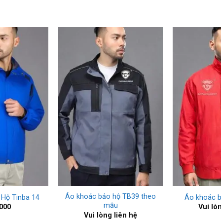
+
+
Áo khoác bảo hộ TB39 theo
Hộ Tinba 14
Áo khoác 
mẫu
000
Vui lò
Vui lòng liên hệ