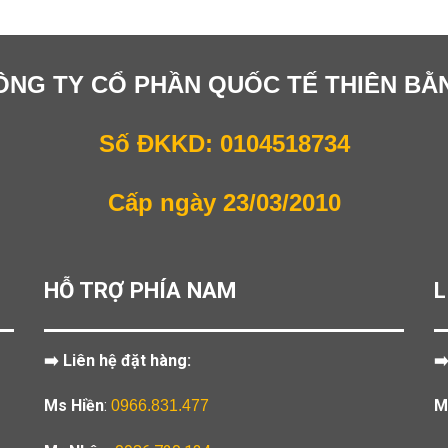
ÔNG TY CỔ PHẦN QUỐC TẾ THIÊN BẰ
Số ĐKKD: 0104518734
Cấp ngày 23/03/2010
HỖ TRỢ PHÍA NAM
L
➡️ Liên hệ đặt hàng:
➡
Ms Hiền
:
M
0966.831.477