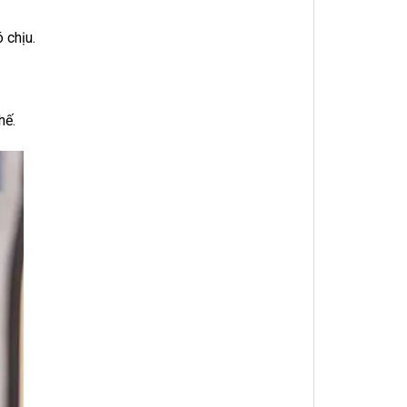
 chịu.
hế.