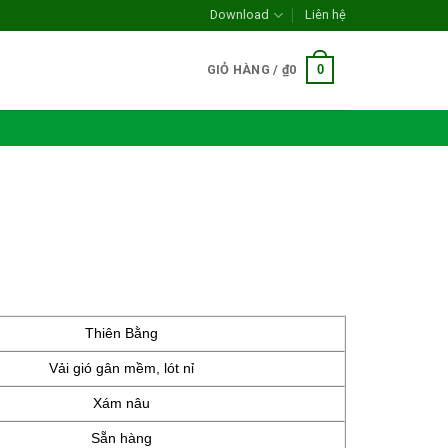
Download
Liên hệ
0
GIỎ HÀNG /
₫
0
Thiên Bằng
Vải gió gân mềm, lót nỉ
Xám nâu
Sẵn hàng