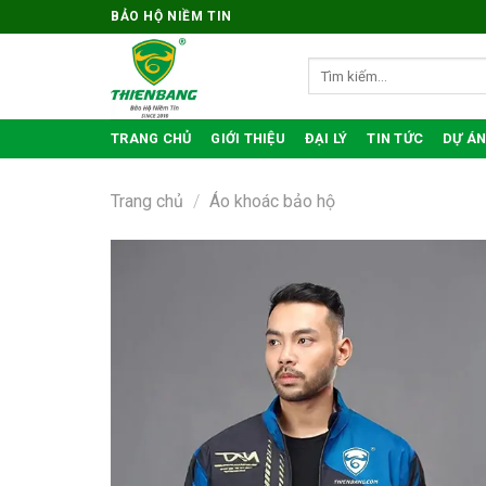
Bỏ
BẢO HỘ NIỀM TIN
qua
nội
Tìm
kiếm:
dung
TRANG CHỦ
GIỚI THIỆU
ĐẠI LÝ
TIN TỨC
DỰ ÁN
Trang chủ
/
Áo khoác bảo hộ