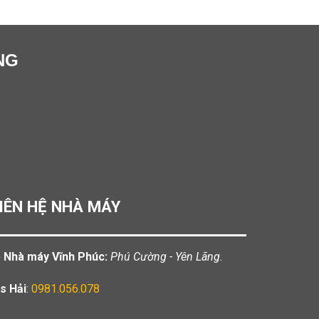
NG
IÊN HỆ NHÀ MÁY
️ Nhà máy Vĩnh Phúc:
Phú Cường - Yên Lãng.
s Hải
:
0981.056.078