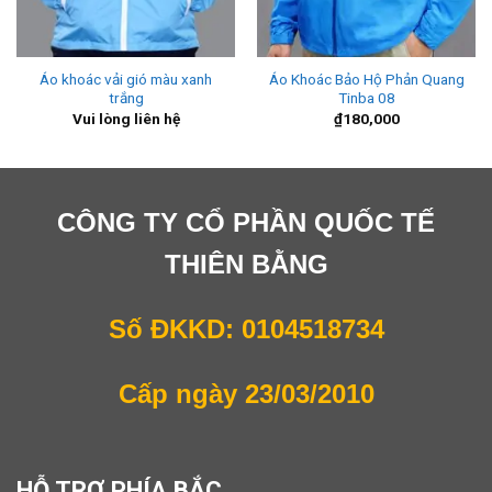
Áo khoác vải gió màu xanh
Áo Khoác Bảo Hộ Phản Quang
trắng
Tinba 08
Vui lòng liên hệ
₫
180,000
CÔNG TY CỔ PHẦN QUỐC TẾ
THIÊN BẰNG
Số ĐKKD: 0104518734
Cấp ngày 23/03/2010
HỖ TRỢ PHÍA BẮC