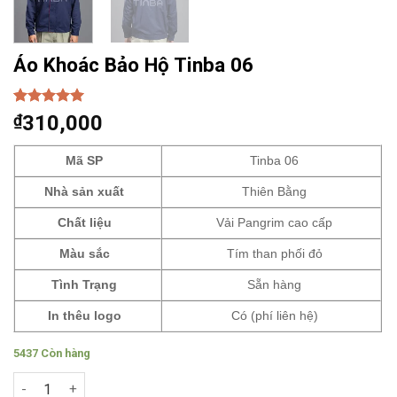
Áo Khoác Bảo Hộ Tinba 06
5.00
1
trên 5
₫
310,000
dựa trên
đánh giá
Mã SP
Tinba 06
Nhà sản xuất
Thiên Bằng
Chất liệu
Vải Pangrim cao cấp
Màu sắc
Tím than phối đỏ
Tình Trạng
Sẵn hàng
In thêu logo
Có (phí liên hệ)
5437 Còn hàng
Áo Khoác Bảo Hộ Tinba 06 số lượng