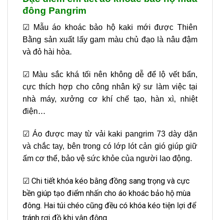
đông Pangrim
☑ Mẫu áo khoác bảo hộ kaki mới được Thiên
Bằng sản xuất lấy gam màu chủ đạo là nâu đậm
và đỏ hài hòa.
☑ Màu sắc khá tối nên không dễ để lộ vết bẩn,
cực thích hợp cho công nhân kỹ sư làm việc tại
nhà máy, xưởng cơ khí chế tạo, hàn xì, nhiệt
điện…
☑ Áo được may từ vải kaki pangrim 73 dày dặn
và chắc tay, bên trong có lớp lót cản gió giúp giữ
ấm cơ thể, bảo vệ sức khỏe của người lao động.
☑ Chi tiết khóa kéo bằng đồng sang trọng và cực
bền giúp tạo điểm nhấn cho áo khoác bảo hộ mùa
đông. Hai túi chéo cũng đều có khóa kéo tiện lợi để
tránh rơi đồ khi vận động.