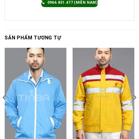
0966.831.477 (MIỀN NAM)
SẢN PHẨM TƯƠNG TỰ