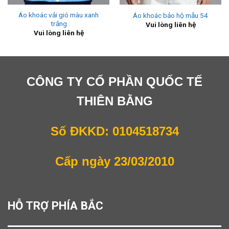
Áo khoác vải gió màu xanh
Áo khoác bảo hộ mẫu 54
trắng
Vui lòng liên hệ
Vui lòng liên hệ
CÔNG TY CỔ PHẦN QUỐC TẾ
THIÊN BẰNG
Số ĐKKD: 0104518734
Cấp ngày 23/03/2010
HỖ TRỢ PHÍA BẮC