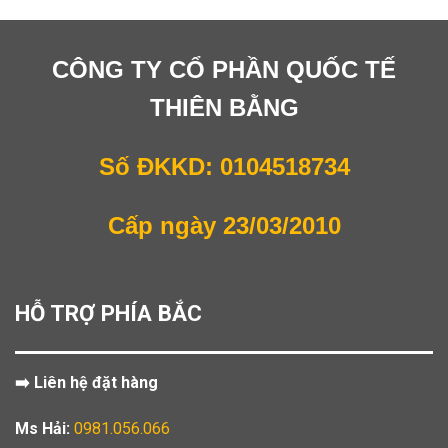
CÔNG TY CỔ PHẦN QUỐC TẾ
THIÊN BẰNG
Số ĐKKD: 0104518734
Cấp ngày 23/03/2010
HỖ TRỢ PHÍA BẮC
➡️ Liên hệ đặt hàng
Ms Hải:
0981.056.066