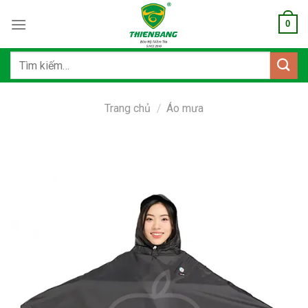
Bỏ
0
qua
nội
dung
Tìm
kiếm:
Trang chủ
/
Áo mưa