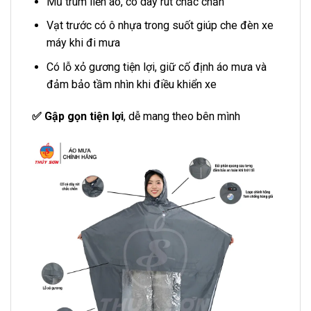
Mũ trùm liền áo, có dây rút chắc chắn
Vạt trước có ô nhựa trong suốt giúp che đèn xe
máy khi đi mưa
Có lỗ xỏ gương tiện lợi, giữ cố định áo mưa và
đảm bảo tầm nhìn khi điều khiển xe
✅ Gập gọn tiện lợi
, dễ mang theo bên mình