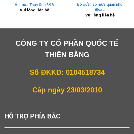
Bộ quần áo mưa quân nhu
Áo mưa Thủy Sơn 39A
Blexti
Vui lòng liên hệ
Vui lòng liên hệ
CÔNG TY CỔ PHẦN QUỐC TẾ
THIÊN BẰNG
Số ĐKKD: 0104518734
Cấp ngày 23/03/2010
HỖ TRỢ PHÍA BẮC