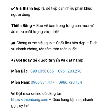
✔️ Giá thành hợp lý
, dễ tiếp cận nhiều phân khúc
người dùng
Thiên Bằng
– Bảo vệ bạn trong từng cơn mưa với
áo mưa chất lượng vượt trội!
🌧️ Chống nước hiệu quả – Chất liệu bền đẹp – Dịch
vụ nhanh chóng, tận tâm trên toàn quốc.
📲
Gọi ngay để được tư vấn và đặt hàng
:
Miền Bắc
:
0981.056.066
–
0961.203.270
Miền Nam
:
0966.831.477
–
0986.720.134
💻 Đặt mua online dễ dàng tại:
https://thienbang.com
– Giao hàng tận nơi, nhanh
gọn, uy tín!