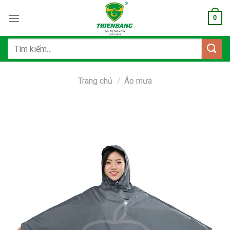
Bỏ
0
qua
nội
dung
Tìm
kiếm:
Trang chủ
/
Áo mưa