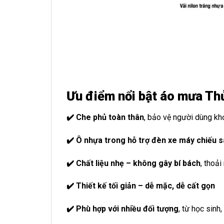
Ưu điểm nổi bật áo mưa Th
✔️ Che phủ toàn thân
, bảo vệ người dùng kh
✔️ Ô nhựa trong hỗ trợ đèn xe máy chiếu 
✔️ Chất liệu nhẹ – không gây bí bách
, thoải
✔️ Thiết kế tối giản – dễ mặc, dễ cất gọn
✔️ Phù hợp với nhiều đối tượng
, từ học sinh