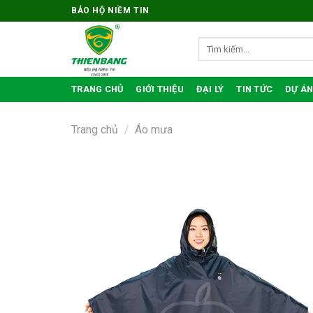
Bỏ
BẢO HỘ NIỀM TIN
qua
nội
Tìm
kiếm:
dung
TRANG CHỦ
GIỚI THIỆU
ĐẠI LÝ
TIN TỨC
DỰ ÁN
Trang chủ
/
Áo mưa