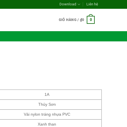
Download
Liên hệ
0
GIỎ HÀNG /
₫
0
1A
Thủy Sơn
Vải nylon tráng nhựa PVC
Xanh than