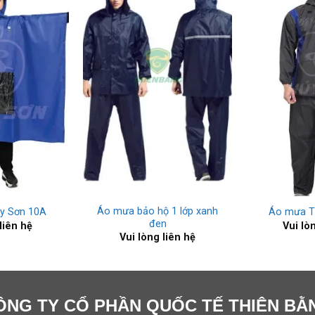
+
+
Áo mưa bảo hộ 1 lớp xanh
y Sơn 10A
Áo mưa T
đen
liên hệ
Vui lò
Vui lòng liên hệ
ÔNG TY CỔ PHẦN QUỐC TẾ THIÊN BẰ