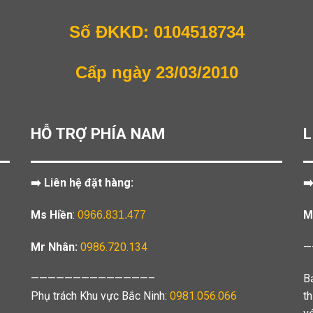
Số ĐKKD: 0104518734
Cấp ngày 23/03/2010
HỖ TRỢ PHÍA NAM
L
➡️ Liên hệ đặt hàng:
➡
Ms Hiền
:
M
0966.831.477
Mr Nhân:
0986.720.134
—
——————————————–
B
Phụ trách Khu vực Bắc Ninh:
0981.056.066
t