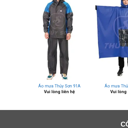
+
+
exti xanh
Áo mưa Thủy Sơn 91A
Áo mưa Thủ
Vui lòng liên hệ
Vui lòng 
ên hệ
C