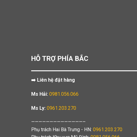
HỖ TRỢ PHÍA BẮC
➡️ Liên hệ đặt hàng
Ms Hải:
0981.056.066
Ms Ly:
0961.203.270
——————————————–
Phụ trách Hai Bà Trưng - HN:
0961.203.270