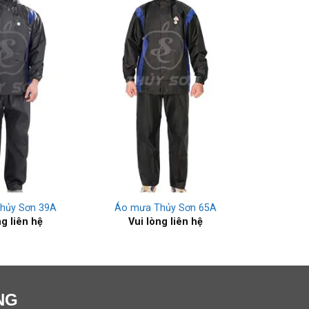
+
hủy Sơn 39A
Áo mưa Thủy Sơn 65A
ng liên hệ
Vui lòng liên hệ
NG