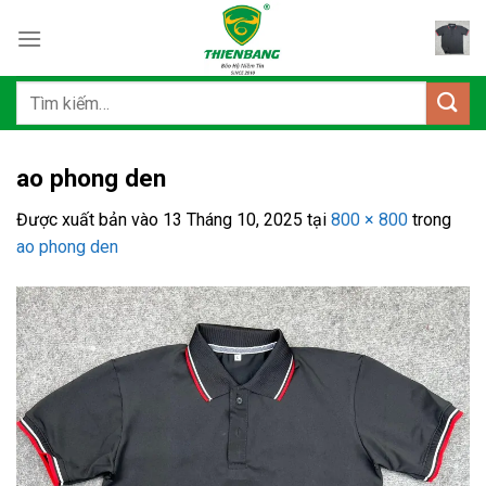
Bỏ
qua
nội
dung
Tìm
kiếm:
ao phong den
Được xuất bản vào
13 Tháng 10, 2025
tại
800 × 800
trong
ao phong den