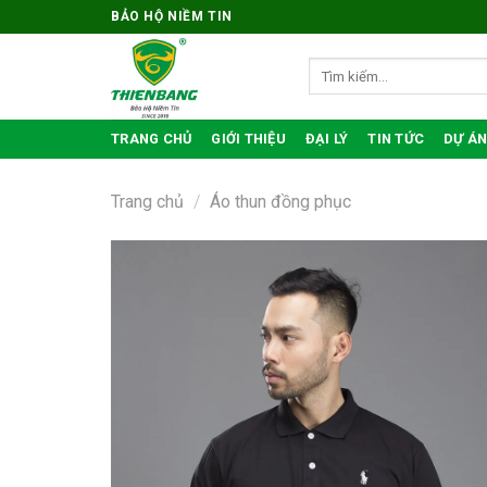
Bỏ
BẢO HỘ NIỀM TIN
qua
nội
Tìm
kiếm:
dung
TRANG CHỦ
GIỚI THIỆU
ĐẠI LÝ
TIN TỨC
DỰ ÁN
Trang chủ
/
Áo thun đồng phục