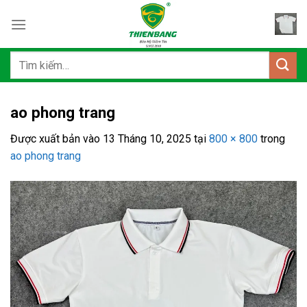
Bỏ
qua
nội
dung
Tìm
kiếm:
ao phong trang
Được xuất bản vào
13 Tháng 10, 2025
tại
800 × 800
trong
ao phong trang