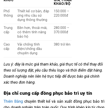
KHÚC
GIÁ THAM
KHẢO/BỘ
Phổ
Thiết kế cơ bản, đáp
150.000 –
thông
ứng nhu cầu sử
220.000đ
dụng thông thường
Trung
Bền hơn, thoải mái,
280.000 –
cấp
có thêm tính năng
370.000đ
bảo hộ
Cao
Vải chống tĩnh
380 trở lên
cấp
điện/chống dầu
chuyên dụng
Lưu ý: đây là mức giá tham khảo, giá thực tế có thể thay đổi
theo số lượng đặt, yêu cầu thêu logo và thời điểm đặt hàng.
Doanh nghiệp nên liên hệ trực tiếp để được báo giá chính
xác theo đơn hàng.
Địa chỉ cung cấp đồng phục bảo trì uy tín
Thiên Bằng
chuyên thiết kế và sản xuất đồng phục bảo trì
cho doanh nghiệp trên toàn quốc. Quy trình khép kín từ chọn