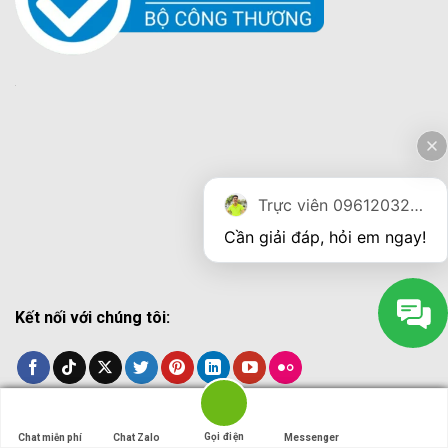
Trực viên 0961203270
Cần giải đáp, hỏi em ngay!
Kết nối với chúng tôi:
-
Giới Thiệu Về Thiên Bằng
Gọi điện
Gọi điện
Chat miễn phí
Chat miễn phí
Chat Zalo
Chat Zalo
Messenger
Messenger