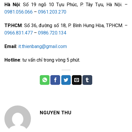
Hà Nội
: Số 19 ngõ 10 Tựu Phúc, P. Tây Tựu, Hà Nội. –
0981.056.066
–
0961.203.270
TP.HCM
: Số 36, đường số 18, P. Bình Hưng Hòa, TP.HCM. –
0966.831.477
–
0986.720.134
Email
:
it.thienbang@gmail.com
Hotline
: tư vấn chỉ trong vòng 5 phút.
NGUYEN THU