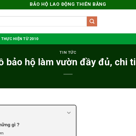
BẢO HỘ LAO ĐỘNG THIÊN BẰNG
 THỰC HIỆN TỪ 2010
TIN TỨC
ồ bảo hộ làm vườn đầy đủ, chi ti
hững gì ?
ờn