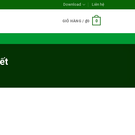
Download
Liên hệ
0
GIỎ HÀNG /
₫
0
ết