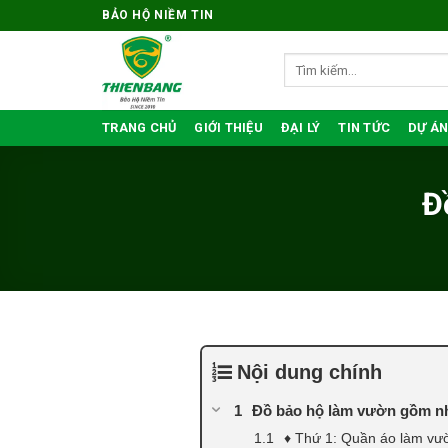
Bỏ
BẢO HỘ NIỀM TIN
qua
nội
Tìm
kiếm:
dung
TRANG CHỦ
GIỚI THIỆU
ĐẠI LÝ
TIN TỨC
DỰ ÁN
Đ
Nội dung chính
Đồ bảo hộ làm vườn gồm n
♦ Thứ 1: Quần áo làm vư