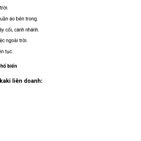
rời.
uần áo bên trong.
ây cối, cành nhánh.
ệc ngoài trời.
n tục.
hổ biến
kaki liên doanh: