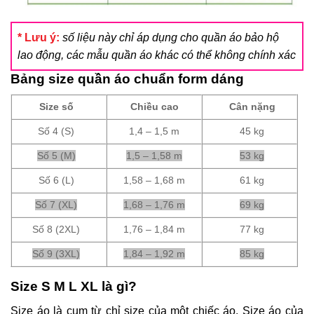
* Lưu ý:
số liệu này chỉ áp dụng cho quần áo bảo hộ
lao động, các mẫu quần áo khác có thể không chính xác
Bảng size quần áo chuẩn form dáng
Size số
Chiều cao
Cân nặng
Số 4 (S)
1,4 – 1,5 m
45 kg
Số 5 (M)
1,5 – 1,58 m
53 kg
Số 6 (L)
1,58 – 1,68 m
61 kg
Số 7 (XL)
1,68 – 1,76 m
69 kg
Số 8 (2XL)
1,76 – 1,84 m
77 kg
Số 9 (3XL)
1,84 – 1,92 m
85 kg
Size S M L XL là gì?
Size áo là cụm từ chỉ size của một chiếc áo. Size áo của