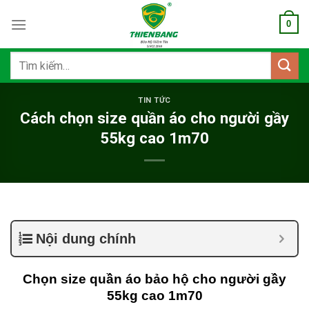
Bỏ
0
qua
nội
dung
Tìm
kiếm:
TIN TỨC
Cách chọn size quần áo cho người gầy
55kg cao 1m70
Nội dung chính
Chọn size quần áo bảo hộ cho người gầy
55kg cao 1m70