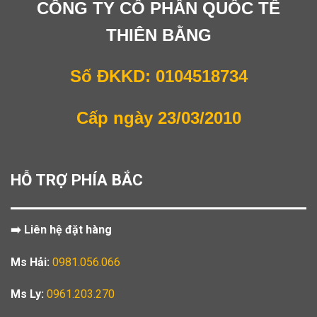
CÔNG TY CỔ PHẦN QUỐC TẾ
THIÊN BẰNG
Số ĐKKD: 0104518734
Cấp ngày 23/03/2010
HỖ TRỢ PHÍA BẮC
➡️ Liên hệ đặt hàng
Ms Hải:
0981.056.066
Ms Ly:
0961.203.270