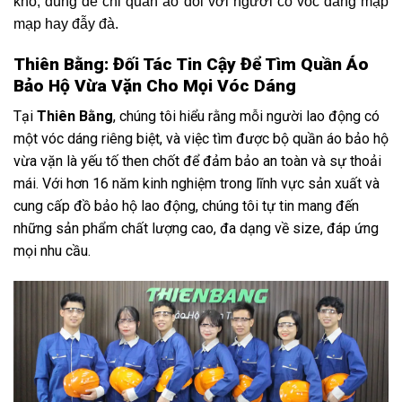
khổ, dùng để chỉ quần áo đối với người có vóc dáng mập
mạp hay đẫy đà.
Thiên Bằng: Đối Tác Tin Cậy Để Tìm Quần Áo
Bảo Hộ Vừa Vặn Cho Mọi Vóc Dáng
Tại
Thiên Bằng
, chúng tôi hiểu rằng mỗi người lao động có
một vóc dáng riêng biệt, và việc tìm được bộ quần áo bảo hộ
vừa vặn là yếu tố then chốt để đảm bảo an toàn và sự thoải
mái. Với hơn 16 năm kinh nghiệm trong lĩnh vực sản xuất và
cung cấp đồ bảo hộ lao động, chúng tôi tự tin mang đến
những sản phẩm chất lượng cao, đa dạng về size, đáp ứng
mọi nhu cầu.