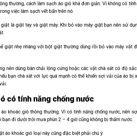
ông thường, cách làm sạch áo gió khá đơn giản. Vì không có tính
rong việc làm sạch vết bẩn trên nó.
iặt là giặt tay và giặt máy. Khi bỏ vào máy giặt bạn nên sử dụ
t.
thể giặt nhẹ nhàng với bột giặt thường dùng rồi bỏ vào máy vắt
hông nên dùng bàn chải lông cứng hoặc các vật chà sát có độ sắc
 nếu bạn chà xát với lực quá mạnh có thể khiến sợi vải của áo b
vải.
ió có tính năng chống nước
áo khoác gió thông thường. Vì có tính năng chống nước, nên sợi
i bạn đi dưới trời mưa phùn 2 – 4 giờ cũng không bị thấm nước.
t áo khoác gió loại này cũng đặc biệt phải chú ý.