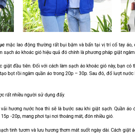
ục
mặc lao động thường rất bụi bặm và bẩn tại vị trí cổ tay áo, 
àm sạch áo khoác gió hiệu quả đó chính là phương pháp giặt ngâm
c giặt đầu tiên. Đối với cách làm sạch áo khoác gió này, bạn có 
ể tạo bọt rồi ngâm quần áo trong 20p – 30p. Sau đó, đổ lượt nước 
c rất nhiều người sử dụng đấy.
ải hương nước hoa thì sẽ là bước sau khi giặt sạch. Quần áo 
15p -20p, mang phơi tại nơi thoáng mát, đón nhiều gió.
ch tinh tươm và lưu hương thơm mát suốt ngày dài. Cách giặt á