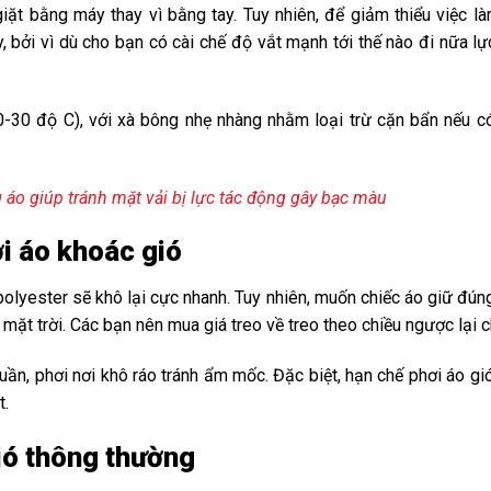
ặt bằng máy thay vì bằng tay. Tuy nhiên, để giảm thiểu việc là
, bởi vì dù cho bạn có cài chế độ vắt mạnh tới thế nào đi nữa l
30 độ C), với xà bông nhẹ nhàng nhằm loại trừ cặn bẩn nếu c
ng áo giúp tránh mặt vải bị lực tác động gây bạc màu
i áo khoác gió
polyester sẽ khô lại cực nhanh. Tuy nhiên, muốn chiếc áo giữ đúng
ng mặt trời. Các bạn nên mua giá treo về treo theo chiều ngược lại
quần, phơi nơi khô ráo tránh ẩm mốc. Đặc biệt, hạn chế phơi áo g
t.
ió thông thường