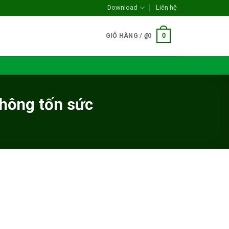
Download
Liên hệ
0
GIỎ HÀNG /
₫
0
không tốn sức