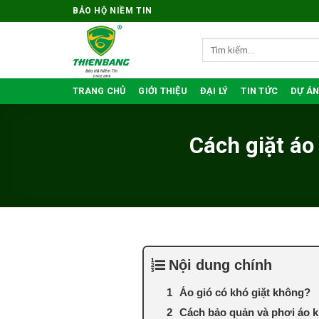
Bỏ
BẢO HỘ NIỀM TIN
qua
nội
Tìm
kiếm:
dung
TRANG CHỦ
GIỚI THIỆU
ĐẠI LÝ
TIN TỨC
DỰ ÁN
Cách giặt áo
Nội dung chính
Áo gió có khó giặt không?
Cách bảo quản và phơi áo k