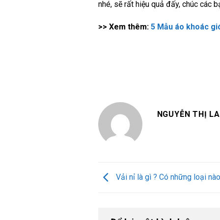
nhé, sẽ rất hiệu quả đấy, chúc các b
>> Xem thêm:
5 Mẫu áo khoác gi
NGUYỄN THỊ L
Vải nỉ là gì ? Có những loại n