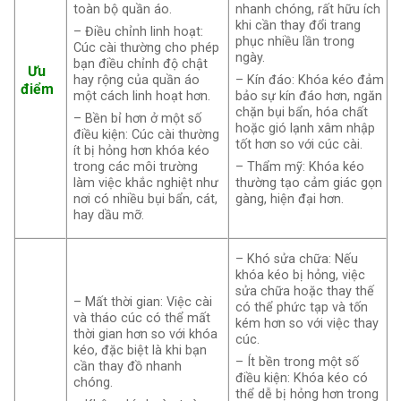
toàn bộ quần áo.
nhanh chóng, rất hữu ích
khi cần thay đổi trang
– Điều chỉnh linh hoạt:
phục nhiều lần trong
Cúc cài thường cho phép
ngày.
bạn điều chỉnh độ chật
Ưu
hay rộng của quần áo
– Kín đáo: Khóa kéo đảm
điểm
một cách linh hoạt hơn.
bảo sự kín đáo hơn, ngăn
chặn bụi bẩn, hóa chất
– Bền bỉ hơn ở một số
hoặc gió lạnh xâm nhập
điều kiện: Cúc cài thường
tốt hơn so với cúc cài.
ít bị hỏng hơn khóa kéo
trong các môi trường
– Thẩm mỹ: Khóa kéo
làm việc khắc nghiệt như
thường tạo cảm giác gọn
nơi có nhiều bụi bẩn, cát,
gàng, hiện đại hơn.
hay dầu mỡ.
– Khó sửa chữa: Nếu
khóa kéo bị hỏng, việc
sửa chữa hoặc thay thế
– Mất thời gian: Việc cài
có thể phức tạp và tốn
và tháo cúc có thể mất
kém hơn so với việc thay
thời gian hơn so với khóa
cúc.
kéo, đặc biệt là khi bạn
– Ít bền trong một số
cần thay đồ nhanh
điều kiện: Khóa kéo có
chóng.
thể dễ bị hỏng hơn trong