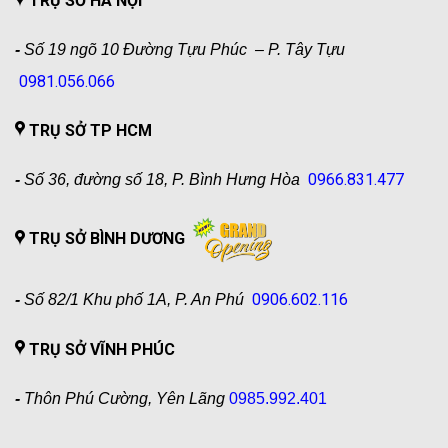
TRỤ SỞ HÀ NỘI
-
Số 19 ngõ 10 Đường Tựu Phúc – P. Tây Tựu
0981.056.066
TRỤ SỞ TP HCM
0966.831.477
-
Số 36, đường số 18, P. Bình Hưng Hòa
TRỤ SỞ BÌNH DƯƠNG
0906.602.116
-
Số 82/1 Khu phố 1A, P. An Phú
TRỤ SỞ VĨNH PHÚC
-
Thôn Phú Cường, Yên Lãng
0985.992.401