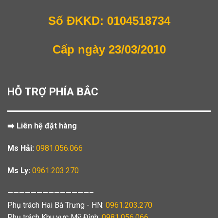
Số ĐKKD: 0104518734
Cấp ngày 23/03/2010
HỖ TRỢ PHÍA BẮC
➡️ Liên hệ đặt hàng
Ms Hải:
0981.056.066
Ms Ly:
0961.203.270
——————————————–
Phụ trách Hai Bà Trưng - HN:
0961.203.270
Phụ trách Khu vực Mỹ Đình:
0981.056.066