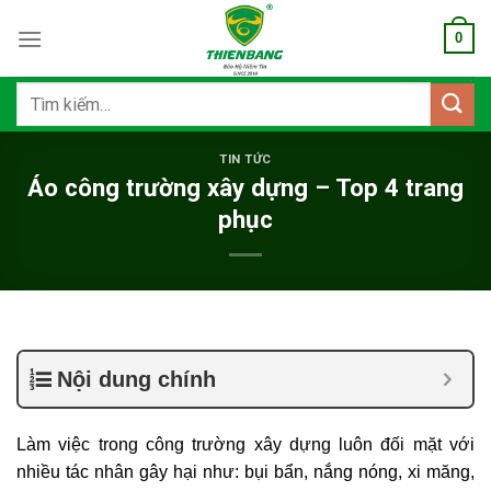
Bỏ
0
qua
nội
dung
Tìm
kiếm:
TIN TỨC
Áo công trường xây dựng – Top 4 trang
phục
Nội dung chính
Làm việc trong công trường xây dựng luôn đối mặt với
nhiều tác nhân gây hại như: bụi bẩn, nắng nóng, xi măng,