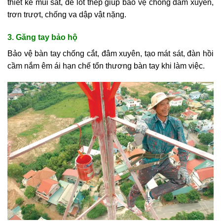
thiết kế mũi sắt, đế lót thép giúp bảo vệ chống đâm xuyên,
trơn trượt, chống va dập vật nặng.
3. Găng tay bảo hộ
Bảo vệ bàn tay chống cắt, đâm xuyên, tạo mát sát, đàn hồi
cầm nắm êm ái hạn chế tổn thương bàn tay khi làm việc.