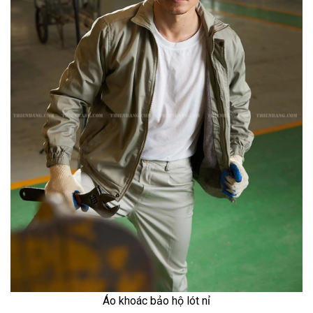
Áo khoác bảo hộ lót nỉ