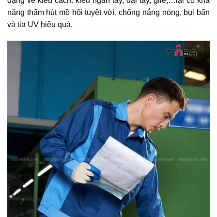
dạng về kiểu cách: kiểu ngắn tay, dài tay, gile,…lại có khả
năng thấm hút mồ hôi tuyệt vời, chống nắng nóng, bụi bẩn
và tia UV hiệu quả.