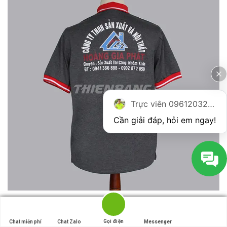
Trực viên 0961203270
Cần giải đáp, hỏi em ngay!
Gọi điện
Gọi điện
Chat miễn phí
Chat miễn phí
Chat Zalo
Chat Zalo
Messenger
Messenger