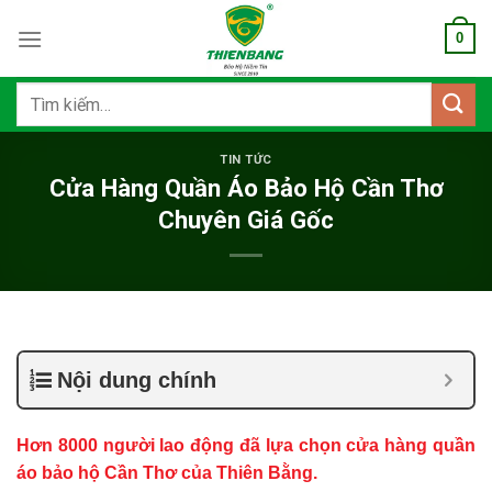
Bỏ
0
qua
nội
dung
Tìm
kiếm:
TIN TỨC
Cửa Hàng Quần Áo Bảo Hộ Cần Thơ
Chuyên Giá Gốc
Nội dung chính
Hơn 8000 người lao động
đã lựa chọn cửa hàng quần
áo bảo hộ Cần Thơ của Thiên Bằng.